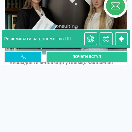
Резюмувати за допомогою ШІ
ПОЧАТИ ВСТУП
Необхідність легалізації у Польщі. Закінчення
PESEL UKR
Стаття
У 2026 році почастішали випадки депортації
українців через проблеми з легальним статусом....
10 кві 2026
5666