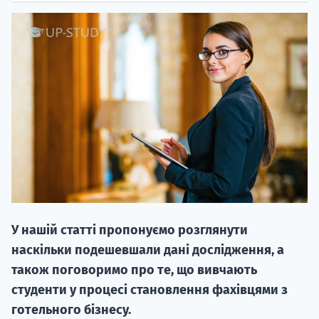
НАБІР ВІД
вступ на о
Курс
підготовк
У нашій статті пропонуємо розглянути
П
наскільки подешевшали дані дослідження, а
також поговоримо про те, що вивчають
Супро
студенти у процесі становлення фахівцями з
готельного бізнесу.