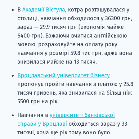
В
Академії Вістула
, котра розташувалася у
столиці, навчання обходилося у 36300 грн,
зараз — 29.9 тисяч грн (економія майже
6400 грн). Бажаючи вчитися англійською
мовою, розраховуйте на оплату року
навчання у розмірі 59.8 тис грн, адже вона
знизилася майже на 13 тисяч.
Вроцлавський університет бізнесу
пропонує пройти навчання з платою у 25.8
тисяч гривень, яка знизилася на більш ніж
5500 грн на рік.
Навчання в
університеті банківської
справи у Вроцлаві
обходиться зараз у 33
тисячі, хоча ще рік тому воно було