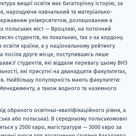
уктура вищої освіти має багаторічну історію, за
ся, нарощуючи навчальний та матеріально-
 державним університетом, розташованим в
х польських міст — Вроцлаві, на поточний
исяч студентів, як локальних, так з-за кордону.
 освіти країни, а у національному рейтингу
а посіла друге місце, поступившись лише
ави.У студентів, які віддали перевагу цьому ВНЗ
ьності, які присутні на дванадцяти факультетах,
ів. Найбільшу популярність мають факультети:
 Менеджменту, а також водного та наземного
ід обраного освітньо-кваліфікаційного рівня, а
ська або польська). В середньому польськомовні
ься у 2500 євро, магістратури — 3000 євро за
омовні курси для досягнення ступеня бакалавра