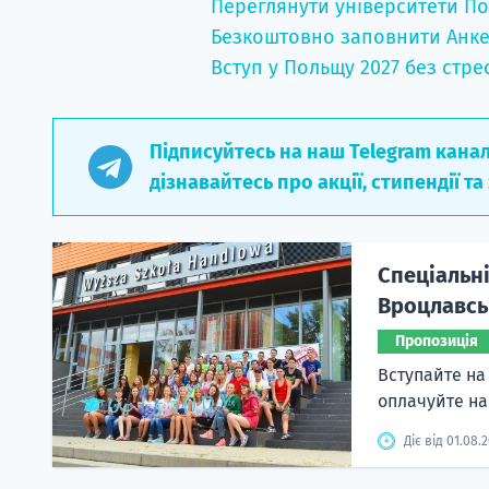
Переглянути університети По
Безкоштовно заповнити Анке
Вступ у Польщу 2027 без стре
Підписуйтесь на наш Telegram кана
дізнавайтесь про акції, стипендії та
Спеціальні
Вроцлавськ
Пропозиція
Вступайте на 
оплачуйте н
Діє від 01.08.