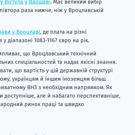
су Вістула у Варшаві
. Має великий вибір
 півтора раза нижче, ніж у Вроцлавській
рави у Вроцлаві
, де плата на різні
 у діапазоні 1083-1167 євро на рік.
ипливає, що Вроцлавський технічний
льних спеціальностей та надає якісні знання.
вати, що вартість у цій державній структурі
тому, українцям й іншим іноземцям більш
риватному ВНЗ з необхідним напрямком. Як
ки доступніше, але й набагато перспективніше,
народний ринок праці та швидко
→