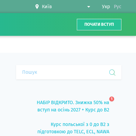
Укр
Рус
ПОЧАТИ ВСТУП
1
НАБІР ВІДКРИТО. Знижка 50% на
вступ на осінь 2027 + Курс до B2
Курс польської з 0 до B2 з
підготовкою до TELC, ECL, NAWA