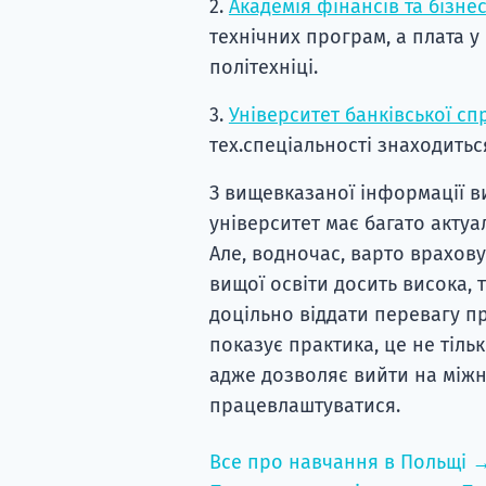
2.
Академія фінансів та бізне
технічних програм, а плата у
політехніці.
3.
Університет банківської сп
тех.спеціальності знаходиться
З вищевказаної інформації в
університет має багато актуа
Але, водночас, варто врахову
вищої освіти досить висока, 
доцільно віддати перевагу п
показує практика, це не тіль
адже дозволяє вийти на між
працевлаштуватися.
Все про навчання в Польщі 