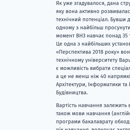
Як уже згадувалося, дана стр
яку вона активно розвивала
технічний потенціал. Бувши
одному з найбільш просунути
момент ВНЗ навчає понад 35 т
Це одна з найбільших установ
«Перспектива 2018 року» вон
технічному університету Варш
є можливість вибрати спеціал
а це не менш ніж 40 напрямк
Архітектури, Інформатики та
Будівництва.
Вартість навчання залежить в
також мови навчання (англій
програми бакалаврату обходят
рік навчання, водночас англ