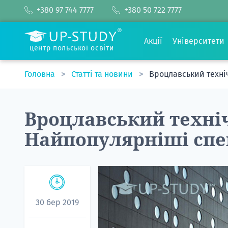
+380 97 744 7777
+380 50 722 7777
Акції
Університети
центр польської освіти
Головна
Статті та новини
Вроцлавський техні
Вроцлавський техніч
Найпопулярніші спе
30 бер 2019