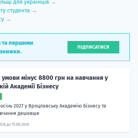
льщі для українців →
ту студента →
су →
л та першими
ПІДПИСАТИСЯ
 знижки.
 умови мінус 8800 грн на навчання у
ій Академії Бізнесу
осінь 2027 у Вроцлавську Академію Бізнесу та
авчання дешевше
2026 до 15.08.2026