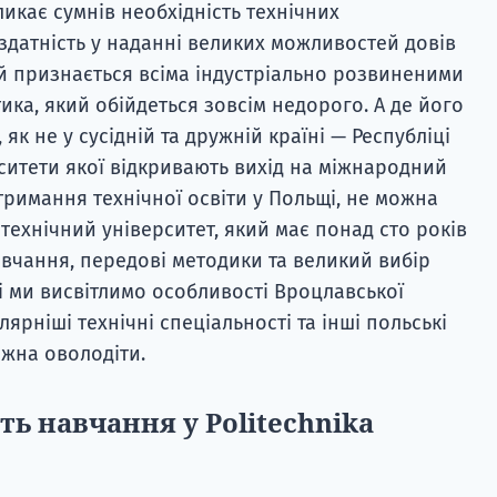
кликає сумнів необхідність технічних
 здатність у наданні великих можливостей довів
й признається всіма індустріально розвиненими
тика, який обійдеться зовсім недорого. А де його
як не у сусідній та дружній країні — Республіці
ситети якої відкривають вихід на міжнародний
тримання технічної освіти у Польщі, не можна
технічний університет, який має понад сто років
авчання, передові методики та великий вибір
ті ми висвітлимо особливості Вроцлавської
ярніші технічні спеціальності та інші польські
ожна оволодіти.
ть навчання у Politechnika