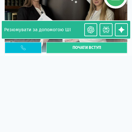
Резюмувати за допомогою ШІ
ПОЧАТИ ВСТУП
Необхідність легалізації у Польщі. Закінчення
PESEL UKR
Стаття
У 2026 році почастішали випадки депортації
українців через проблеми з легальним статусом....
10 кві 2026
5664