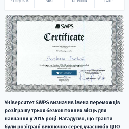
31 бер 2014
9641
Facebook
Twitter
НАБІР ВІД
вступ на о
Курс
підготовк
П
Університет SWPS визначив імена переможців
розіграшу трьох безкоштовних місць для
Супро
навчання у 2014 році. Нагадуємо, що гранти
були розіграні виключно серед учасників ЦПО