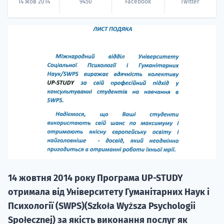
14 жов 2014
9450
Facebook
Twitter
НАБІР ВІД
вступ на о
Курс
підготовк
П
14 жовтня 2014 року Програма UP-STUDY
отримала від Університету Гуманітарних Наук і
Супро
Психології (SWPS)(Szkoła Wyższa Psychologii
Społecznej) за якість виконання послуг як