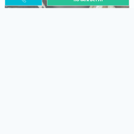
Необхідність легалізації у Польщі. Закінчення
PESEL UKR
Стаття
У 2026 році почастішали випадки депортації
українців через проблеми з легальним статусом....
10 кві 2026
5660