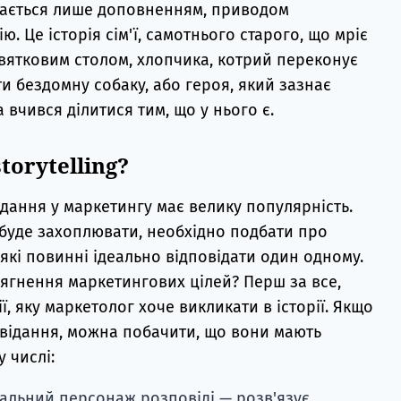
дається лише доповненням, приводом
. Це історія сім'ї, самотнього старого, що мріє
святковим столом, хлопчика, котрий переконує
и бездомну собаку, або героя, який зазнає
 вчився ділитися тим, що у нього є.
orytelling?
ідання у маркетингу має велику популярність.
 буде захоплювати, необхідно подбати про
які повинні ідеально відповідати один одному.
ягнення маркетингових цілей? Перш за все,
ї, яку маркетолог хоче викликати в історії. Якщо
відання, можна побачити, що вони мають
 числі:
альний персонаж розповіді — розв'язує