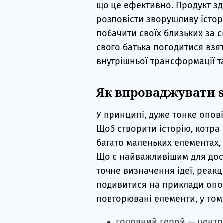
що це ефективно. Продукт з
розповісти зворушливу історію
побачити своїх близьких за 
свого батька погодитися взят
внутрішньої трансформації та
Як впроваджувати st
У принципі, дуже тонке опов
Щоб створити історію, котра
багато маленьких елементах, 
Що є найважливішим для дос
точне визначення ідеї, реакці
подивитися на приклади опо
повторювані елементи, у тому
головний герой — центр