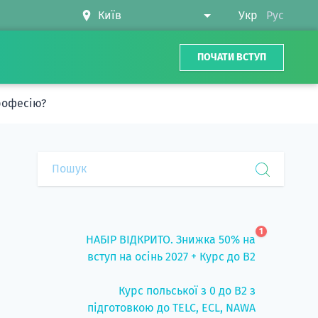
Укр
Рус
ПОЧАТИ ВСТУП
професію?
1
НАБІР ВІДКРИТО. Знижка 50% на
вступ на осінь 2027 + Курс до B2
Курс польської з 0 до B2 з
підготовкою до TELC, ECL, NAWA