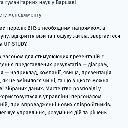
та гуманітарних наук у Варшаві
ету менеджменту
ий перелік ВНЗ з необхідним напрямком, а
упу, відкриття візи та пошуку житла, звертайтеся
а UP-STUDY.
о засобом для стимулюючих презентацій є
адення представлених результатів — діаграм,
роя — наприклад, компанії, явища, презентація
, як це змінилося чи ні, та що з цього можна
і зібраних даних. Мистецтво розповіді у
ористовується в управлінні персоналом,
ній, при впровадженні нових співробітників.
легшує управління, розуміння дій та рішень