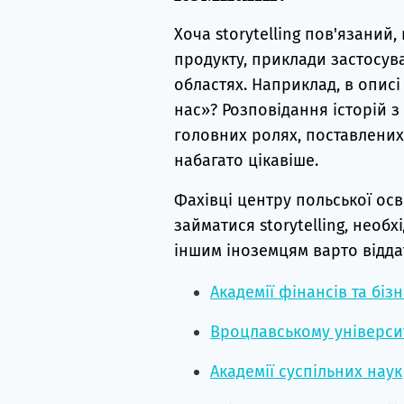
Хоча storytelling пов'язаний
продукту, приклади застосува
областях. Наприклад, в описі
нас»? Розповідання історій 
головних ролях, поставлених
набагато цікавіше.
Фахівці центру польської осв
займатися storytelling, необ
іншим іноземцям варто відда
Академії фінансів та бізн
Вроцлавському університ
Академії суспільних наук