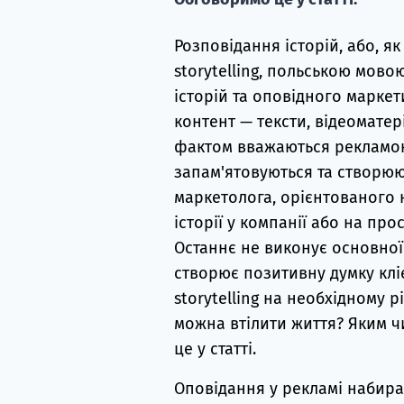
Розповідання історій, або, я
storytelling, польською мов
історій та оповідного марке
контент — тексти, відеоматеріа
фактом вважаються рекламою
запам'ятовуються та створюю
маркетолога, орієнтованого н
історії у компанії або на про
Останнє не виконує основної
створює позитивну думку клі
storytelling на необхідному р
можна втілити життя? Яким 
це у статті.
Оповідання у рекламі набирає