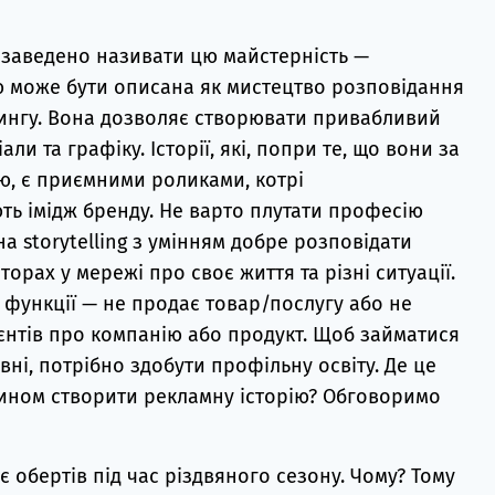
к заведено називати цю майстерність —
ою може бути описана як мистецтво розповідання
тингу. Вона дозволяє створювати привабливий
ли та графіку. Історії, які, попри те, що вони за
, є приємними роликами, котрі
ть імідж бренду. Не варто плутати професію
а storytelling з умінням добре розповідати
сторах у мережі про своє життя та різні ситуації.
 функції — не продає товар/послугу або не
єнтів про компанію або продукт. Щоб займатися
івні, потрібно здобути профільну освіту. Де це
чином створити рекламну історію? Обговоримо
 обертів під час різдвяного сезону. Чому? Тому