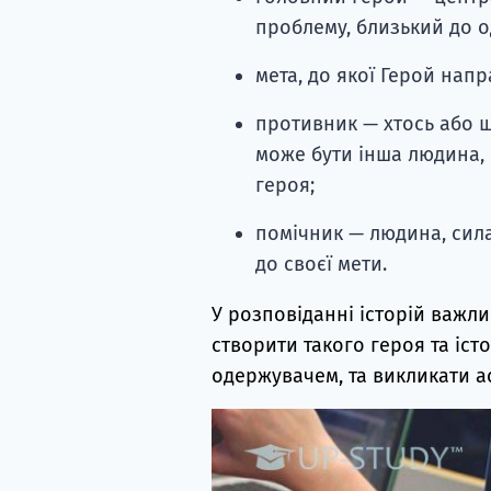
проблему, близький до о
мета, до якої Герой напр
противник — хтось або щ
може бути інша людина, 
героя;
помічник — людина, сила
до своєї мети.
У розповіданні історій важлив
створити такого героя та іст
одержувачем, та викликати ас