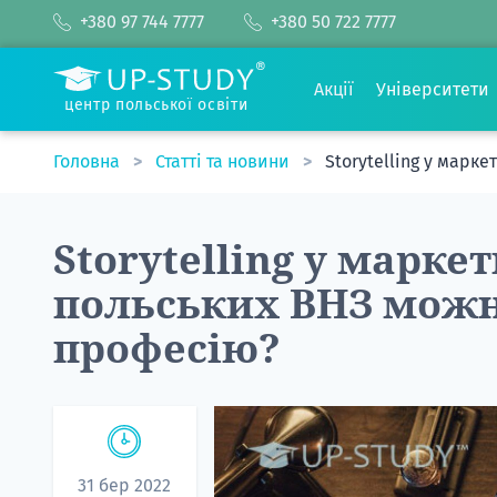
+380 97 744 7777
+380 50 722 7777
Акції
Університети
центр польської освіти
Головна
Статті та новини
Storytelling у марк
Storytelling у маркет
польських ВНЗ можн
професію?
31 бер 2022