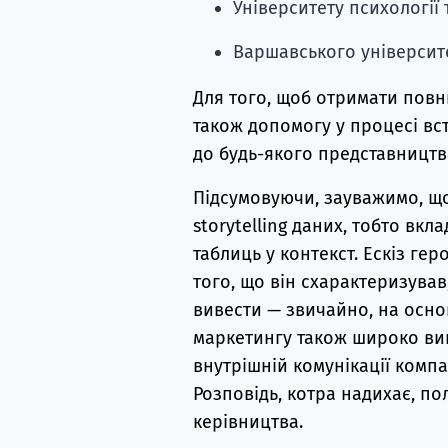
Університету психології 
Варшавського університ
Для того, щоб отримати повн
також допомогу у процесі вст
до будь-якого представництв
Підсумовуючи, зауважимо, щ
storytelling даних, тобто вкл
таблиць у контекст. Ескіз ге
того, що він схарактеризував
вивести — звичайно, на основ
маркетингу також широко вик
внутрішній комунікації компа
Розповідь, котра надихає, по
керівництва.