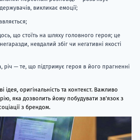
держувачів, викликає емоції;
авляється;
ось, що стоїть на шляху головного героя; це
негаразди, невдалий збіг чи негативні якості
, річ — те, що підтримує героя в його прагненні
і ідея, оригінальність та контекст. Важливо
орію, яка дозволить йому побудувати зв'язок з
оціації з брендом.