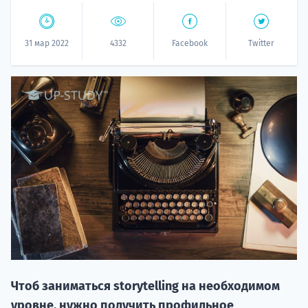
31 мар 2022
4332
Facebook
Twitter
20.09 
НАБОР О
поступление
Чтоб заниматься storytelling на необходимом
уровне, нужно получить профильное