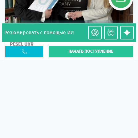
Резюмировать с помощью ИИ
Необходимость легализации в Польше. Окончание
PESEL UKR
НАЧАТЬ ПОСТУПЛЕНИЕ
Статья
В 2026 году участились случаи депортации
украинцев из-за проблем с легальным статусом.
Поэ...
10 апр 2026
5667
центр польского образования