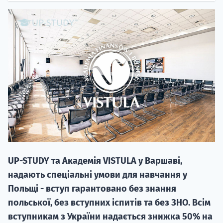
20.09
"Навчання 
НАБІР ВІД
вступ на о
UP-STUDY та Академія VISTULA у Варшаві,
Курс
надають спеціальні умови для навчання у
підготовк
Польщі - вступ гарантовано без знання
польської, без вступних іспитів та без ЗНО. Всім
П
вступникам з України надається знижка 50% на