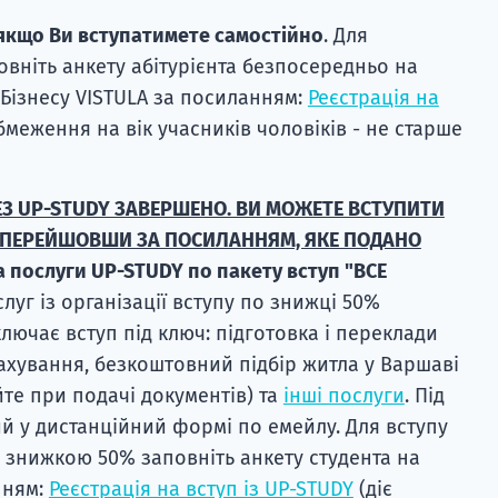
якщо Ви вступатимете самостійно
. Для
овніть анкету абітурієнта безпосередньо на
і Бізнесу VISTULA за посиланням:
Реєстрація на
бмеження на вік учасників чоловіків - не старше
РЕЗ UP-STUDY ЗАВЕРШЕНО. ВИ МОЖЕТЕ ВСТУПИТИ
ПЕРЕЙШОВШИ ЗА ПОСИЛАННЯМ, ЯКЕ ПОДАНО
 послуги UP-STUDY по пакету вступ "ВСЕ
слуг із організації вступу по знижці 50%
ключає вступ під ключ: підготовка і переклади
рахування, безкоштовний підбір житла у Варшаві
йте при подачі документів) та
інші послуги
. Під
й у дистанційний формі по емейлу. Для вступу
і знижкою 50% заповніть анкету студента на
нням:
Реєстрація на вступ із UP-STUDY
(діє