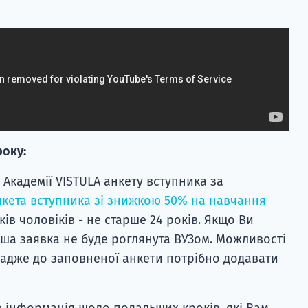
року:
 Академії VISTULA анкету вступника за
нкета вступника зі знижкою 50% на навчання
ів чоловіків - не старше 24 років. Якщо Ви
аша заявка не буде роглянута ВУЗом. Можливості
 адже до заповненої анкети потрібно додавати
е інформація щодо подальших кроків, які Вам