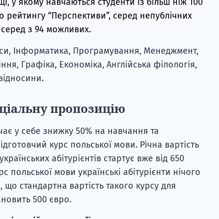
, у якому навчаються студенти із більш ніж 100
го рейтингу “Перспективи”, серед непублічних
е серед з 94 можливих.
си, Інформатика, Програмування, Менеджмент,
ня, Графіка, Економіка, Англійська філологія,
відносини.
еціальну пропозицію
ає у себе знижку 50% на навчання та
дготовчий курс польської мови. Річна вартість
країнських абітурієнтів стартує вже від 650
рс польської мови українські абітурієнти нічого
, що стандартна вартість такого курсу для
тановить 500 євро.