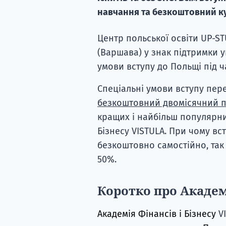
навчання та безкоштовний ку
Центр польської освіти UP-ST
(Варшава) у знак підтримки у
умови вступу до Польщі під ча
Спеціальні умови вступу пе
безкоштовний двомісячний п
кращих і найбільш популярних
Бізнесу VISTULA. При чому вс
безкоштовно самостійно, так
50%.
Коротко про Акаде
Академія Фінансів і Бізнесу
V