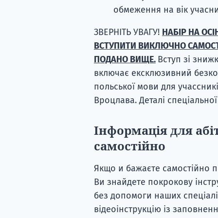
обмеження на вік учасник
ЗВЕРНІТЬ УВАГУ!
НАБІР НА ОСІ
ВСТУПИТИ ВИКЛЮЧНО САМОСТ
ПОДАНО ВИЩЕ.
Вступ зі зниж
включає ексклюзивний безко
польської мови для учассник
Вроцлава. Деталі спеціально
Інформація для абі
самостійно
Якщо и бажаєте самостійно п
Ви знайдете покрокову інстру
без допомоги наших спеціаліс
відеоінструкцію із заповнення