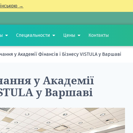
їнською →
ты
Специальности
Цены
Контакты
ання у Академії Фінансів і Бізнесу VISTULA у Варшаві
ання у Академії
ISTULA у Варшаві