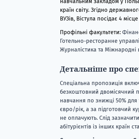
навчальним закладом у Польщі
країн світу. Згідно державно
ВУЗів, Вістула посідає 4 місц
Профільні факультети:
Фінан
Готельно-ресторанне управлін
Журналістика та Міжнародні 
Детальніше про сп
Спеціальна пропозиція включ
безкоштовний двомісячний пі
навчання по знижці 50% для у
євро/рік, а за підготовчий ку
не оплачують. Слід зазначити
абітурієнтів із інших країн с