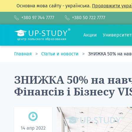
Основна мова сайту - українська.
Продовжити укра
+380 97 744 7777
+380 50 722 7777
Акции
Университе
центр польского образования
Главная
Статьи и новости
ЗНИЖКА 50% на навч
ЗНИЖКА 50% на навч
Фінансів і Бізнесу V
14 апр 2022