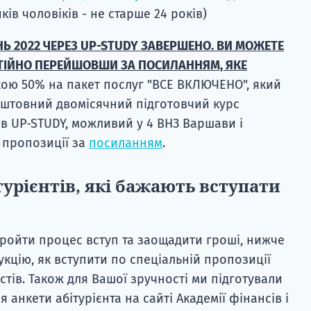
ів чоловіків - не старше 24 років)
НЬ 2022 ЧЕРЕЗ UP-STUDY ЗАВЕРШЕНО. ВИ МОЖЕТЕ
ІЙНО ПЕРЕЙШОВШИ ЗА ПОСИЛАННЯМ, ЯКЕ
кою 50% на пакет послуг "ВСЕ ВКЛЮЧЕНО", який
штовний двомісячний підготовчий курс
ів UP-STUDY, можливий у 4 ВНЗ Варшави і
ї пропозиції за
посиланням
.
турієнтів, які бажають вступати
ройти процес вступ та заощадити гроші, нижче
кцію, як вступити по спеціальній пропозиції
тів. Також для Вашої зручності ми підготували
 анкети абітурієнта на сайті Академії фінансів і