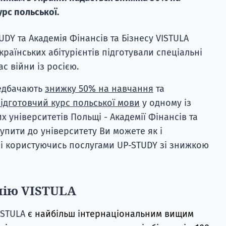
рс польської.
UDY та Академія Фінансів та Бізнесу VISTULA
країнських абітурієнтів підготували спеціальні
с війни із росією.
редбачають
знижку 50% на навчання
та
ідготовчий курс польської мови
у одному із
 університетів Польщі - Академії Фінансів та
тупити до університету Ви можете як і
 і користуючись послугами UP-STUDY зі знижкою
мію VISTULA
ISTULA
є найбільш інтернаціональним вищим