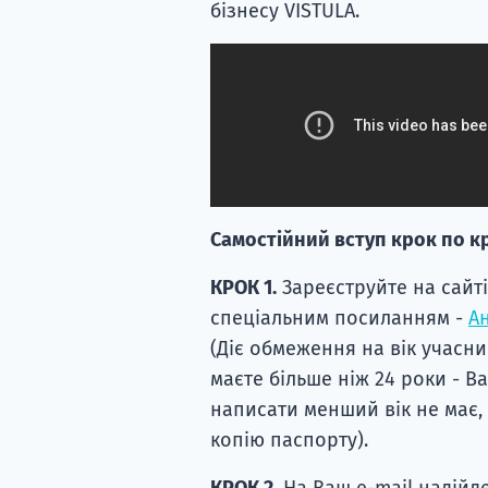
бізнесу VISTULA.
Самостійний вступ крок по к
КРОК 1.
Зареєструйте на сайті
спеціальним посиланням -
А
(Діє обмеження на вік учасник
маєте більше ніж 24 роки - В
написати менший вік не має,
копію паспорту).
КРОК 2.
На Ваш e-mail надійд