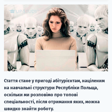
20.09
"Навчання 
НАБІР ВІД
вступ на о
Стаття стане у пригоді абітурієнтам, націленим
Курс
на навчальні структури Республіки Польща,
підготовк
оскільки ми розповімо про топові
спеціальності, після отримання яких, можна
П
швидко знайти роботу.