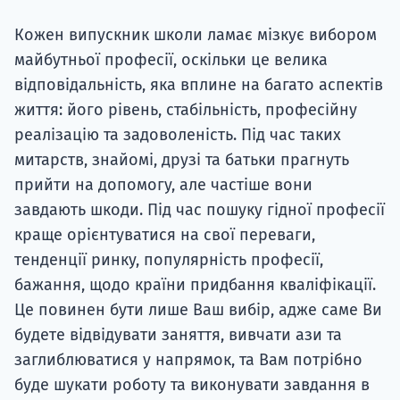
Супро
Кожен випускник школи ламає мізкує вибором
майбутньої професії, оскільки це велика
відповідальність, яка вплине на багато аспектів
життя: його рівень, стабільність, професійну
реалізацію та задоволеність. Під час таких
митарств, знайомі, друзі та батьки прагнуть
прийти на допомогу, але частіше вони
завдають шкоди. Під час пошуку гідної професії
краще орієнтуватися на свої переваги,
тенденції ринку, популярність професії,
бажання, щодо країни придбання кваліфікації.
Це повинен бути лише Ваш вибір, адже саме Ви
будете відвідувати заняття, вивчати ази та
заглиблюватися у напрямок, та Вам потрібно
буде шукати роботу та виконувати завдання в