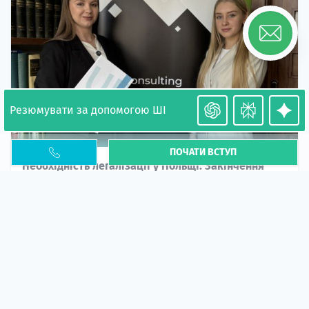
Резюмувати за допомогою ШІ
ПОЧАТИ ВСТУП
Необхідність легалізації у Польщі. Закінчення
PESEL UKR
Стаття
У 2026 році почастішали випадки депортації
українців через проблеми з легальним статусом....
10 кві 2026
5674