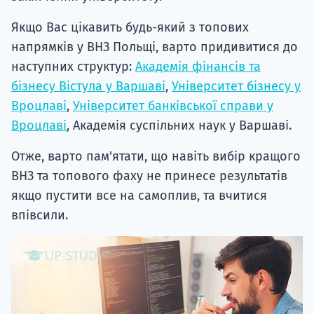
Якщо Вас цікавить будь-який з топових
напрямків у ВНЗ Польщі, варто придивитися до
наступних структур:
Академія фінансів та
бізнесу Вістула у Варшаві
,
Університет бізнесу у
Вроцлаві
,
Університет банківської справи у
Вроцлаві
, Академія суспільних наук у Варшаві.
Отже, варто пам'ятати, що навіть вибір кращого
ВНЗ та топового фаху не принесе результатів
якщо пустити все на самоплив, та вчитися
впівсили.