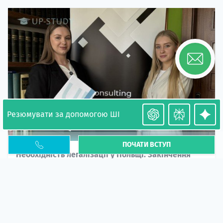
Резюмувати за допомогою ШІ
ПОЧАТИ ВСТУП
Необхідність легалізації у Польщі. Закінчення
PESEL UKR
Стаття
У 2026 році почастішали випадки депортації
українців через проблеми з легальним статусом....