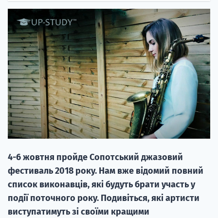
20.09
"Навчання 
НАБІР ВІД
вступ на о
4-6 жовтня пройде Сопотський джазовий
Курс
фестиваль 2018 року. Нам вже відомий повний
підготовк
список виконавців, які будуть брати участь у
події поточного року. Подивіться, які артисти
П
виступатимуть зі своїми кращими