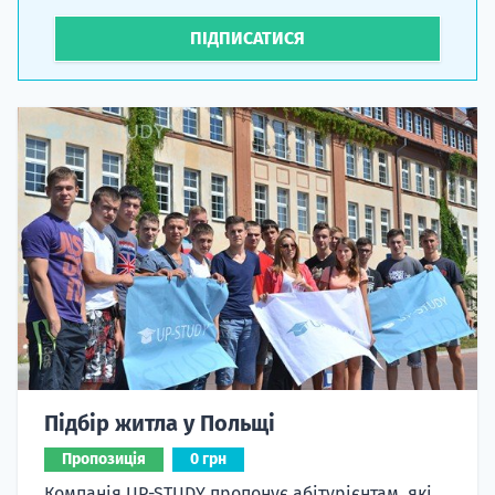
ПІДПИСАТИСЯ
Підбір житла у Польщі
Пропозиція
0 грн
Компанія UP-STUDY пропонує абітурієнтам, які