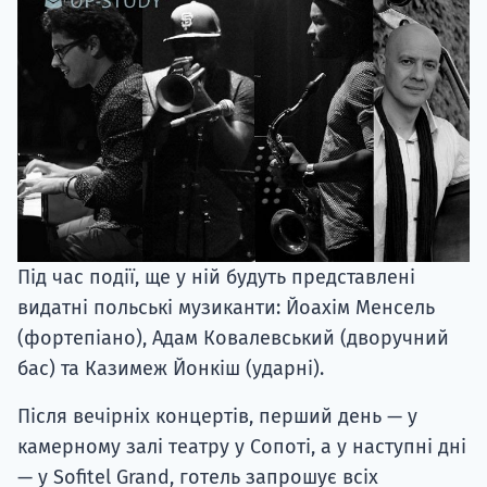
Під час події, ще у ній будуть представлені
видатні польські музиканти: Йоахім Менсель
(фортепіано), Адам Ковалевський (дворучний
бас) та Казимеж Йонкіш (ударні).
Після вечірніх концертів, перший день — у
камерному залі театру у Сопоті, а у наступні дні
— у Sofitel Grand, готель запрошує всіх