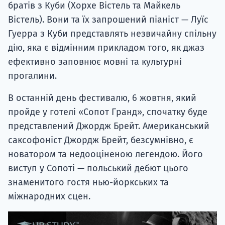
братів з Куби (Хорхе Вістель та Майкель
Вістель). Вони та їх запрошений піаніст — Луїс
Гуерра з Куби представлять незвичайну спільну
дію, яка є відмінним прикладом того, як джаз
ефективно заповнює мовні та культурні
прогалини.
В останній день фестивалю, 6 жовтня, який
пройде у готелі «Сопот Гранд», спочатку буде
представлений Джордж Брейт. Американський
саксофоніст Джордж Брейт, безсумнівно, є
новатором та недооціненою легендою. Його
виступ у Сопоті — польський дебют цього
знаменитого гостя нью-йоркських та
міжнародних сцен.