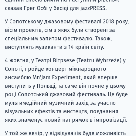
сказав Грег Осбі у бесіді для jazzPRESS.
У Сопотському джазовому фестивалі 2018 року,
вісім проектів, сім з яких були створені за
спеціальним запитом фестивалю. Також,
виступлять музиканти з 14 країн світу.
4 жовтня, у Театрі Вітрзезе (Teatru Wybrzeże) у
Сопоті, пройде концерт міжнародного
ансамблю Mn'Jam Experiment, який вперше
виступить у Польщі, та саме він почне у цьому
році Сопотський джазовий фестиваль. Це буде
мультимедійний музичний захід за участю
візуальних ефектів та мистецтв, поєднання
яких знаменує новий напрямок в імпровізації.
У той же вечір, у відвідувачів буде можливість