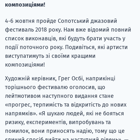
композиціями!
Супро
4-6 жовтня пройде Сопотський джазовий
фестиваль 2018 року. Нам вже відомий повний
список виконавців, які будуть брати участь у
події поточного року. Подивіться, які артисти
виступатимуть зі своїми кращими
композиціями!
Художній керівник, Грег Осбі, наприкінці
торішнього фестивалю оголосив, що
лейтмотивом наступного видання стане
«прогрес, терпимість та відкритість до нових
напрямків». «Я шукаю людей, які не бояться
ризику, експериментів, випробувань та
помилок, вони приносять надію, тому що це
єдиний спосіб вийти на наступний рівень». —