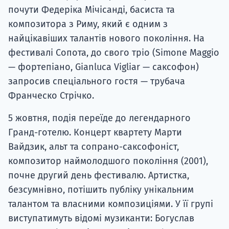
почути Федеріка Мічісанді, басиста та
композитора з Риму, який є одним з
найцікавіших талантів нового покоління. На
фестивалі Сопота, до свого тріо (Simone Maggio
— фортепіано, Gianluca Vigliar — саксофон)
запросив спеціального гостя — трубача
Франческо Стрічко.
5 жовтня, подія переїде до легендарного
Гранд-готелю. Концерт квартету Марти
Вайдзик, альт та сопрано-саксофоніст,
композитор наймолодшого покоління (2001),
почне другий день фестивалю. Артистка,
безсумнівно, потішить публіку унікальним
талантом та власними композиціями. У її групі
виступатимуть відомі музиканти: Богуслав