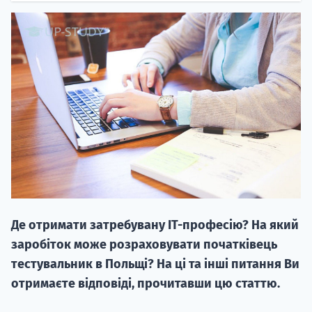
НАБІР ВІД
вступ на о
Курс
підготовк
Де отримати затребувану ІТ-професію? На який
П
заробіток може розраховувати початківець
тестувальник в Польщі? На ці та інші питання Ви
Супро
отримаєте відповіді, прочитавши цю статтю.