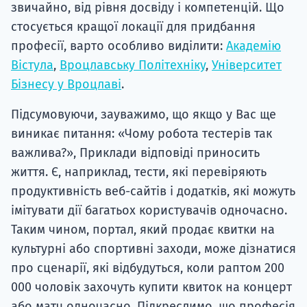
звичайно, від рівня досвіду і компетенцій. Що
стосується кращої локації для придбання
професії, варто особливо виділити:
Академію
Вістула
,
Вроцлавську Політехніку
,
Університет
Бізнесу у Вроцлаві
.
Підсумовуючи, зауважимо, що якщо у Вас ще
виникає питання: «Чому робота тестерів так
важлива?», Приклади відповіді приносить
життя. Є, наприклад, тести, які перевіряють
продуктивність веб-сайтів і додатків, які можуть
імітувати дії багатьох користувачів одночасно.
Таким чином, портал, який продає квитки на
культурні або спортивні заходи, може дізнатися
про сценарії, які відбудуться, коли раптом 200
000 чоловік захочуть купити квиток на концерт
або матч одночасно. Підкреслимо, що професія