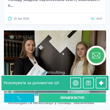
п...
26 тра 2026
6447
Резюмувати за допомогою ШІ
ПОЧАТИ ВСТУП
Необхідність легалізації у Польщі. Закінчення
PESEL UKR