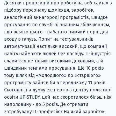
Десятки пропозицій про роботу на веб-сайтах з
підбору персоналу щомісяця, заробіток,
аналогічний винагороді програмістів, швидке
просування по службі зі значним збільшенням,
і до всього цього - набагато нижчий поріг для
входу в галузь. Попит на тестувальників
автоматизації настільки високий, що компанії
навіть наймають людей без досвіду. ІТ-індустрія
славиться не тільки високими доходами, а й
швидкими темпами просування. Ще 10 років
тому шлях від «молодшого» до «старшого»
програмісту зайняв би в середньому 11 років.
Сьогодні, на думку експертів з центру польської
освіти UP-STUDY, цей час скоротилося більш ніж
наполовину - до 5 років. Де отримати
затребувану ІТ-професію? На який заробіток