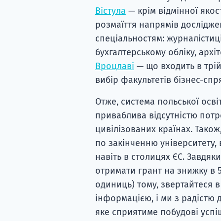
Вістула
— крім відмінної якост
розмаїття напрямів дослідж
спеціальностям: журналістиц
бухгалтерському обліку, архіт
Вроцлаві
— що входить в трій
вибір факультетів бізнес-спр
Отже, система польської освіт
приваблива відсутністю потр
цивілізованих країнах. Також
по закінченню університету,
навіть в столицях ЄС. Завдяк
отримати грант на знижку в 5
одиниць) тому, звертайтеся 
інформацією, і ми з радіст
яке сприятиме побудові успіш