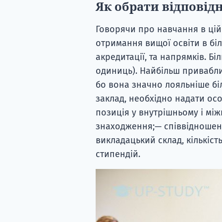
Як обрати відповід
Говорячи про навчання в цій
отримання вищої освіти в біл
акредитації, та напрямків. Бі
одиниць). Найбільш привабли
бо вона значно лояльніше бі
заклад, необхідно надати ос
позиція у внутрішньому і мі
знаходження;— співвідношенн
викладацький склад, кількість
стипендій.