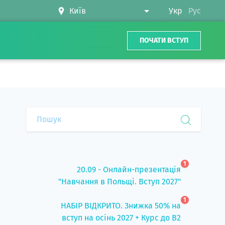
Укр
Рус
ПОЧАТИ ВСТУП
1
20.09 - Онлайн-презентація
"Навчання в Польщі. Вступ 2027"
1
НАБІР ВІДКРИТО. Знижка 50% на
вступ на осінь 2027 + Курс до B2