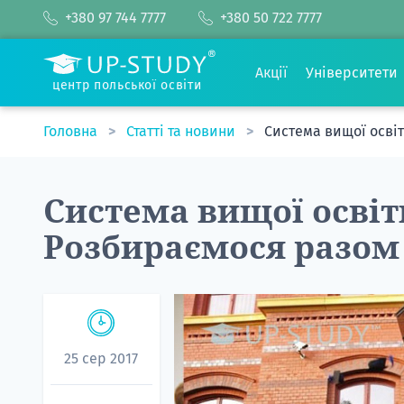
+380 97 744 7777
+380 50 722 7777
Акції
Університети
центр польської освіти
Головна
Статті та новини
Система вищої осві
Система вищої освіт
Розбираємося разом
25 сер 2017