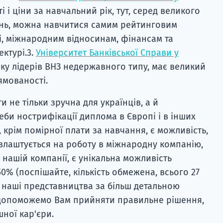
і і ціни за навчальний рік, тут, серед великого
ень, можна навчитися самим рейтинговим
і, міжнародним відносинам, фінансам та
ектурі.3.
Університет Банківської Справи у
ку лідерів ВНЗ недержавного типу, має великий
ямованості.
и не тільки зручна для українців, а й
еби нострифікації диплома в Європі і в інших
, крім помірної плати за навчання, є можливість,
 влаштується на роботу в міжнародну компанію,
и нашій компанії, є унікальна можливість
0% (поспішайте, кількість обмежена, всього 27
в наші представництва за більш детальною
ю допоможемо Вам прийняти правильне рішення,
ної кар'єри.