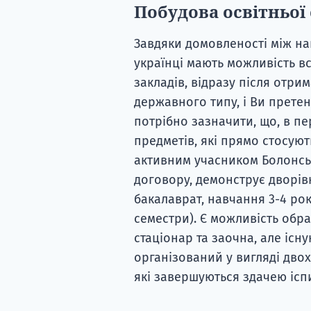
Побудова освітньої
Завдяки домовленості між н
українці мають можливість в
закладів, відразу після отри
державного типу, і Ви прете
потрібно зазначити, що, в пе
предметів, які прямо стосуют
активним учасником Болонськ
договору, демонструє дворів
бакалаврат, навчання 3-4 роки
семестри). Є можливість об
стаціонар та заочна, але існ
організований у вигляді двох
які завершуються здачею іспи