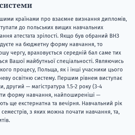
 системи
ашими країнами про взаємне визнання дипломів,
ступати до польських вищих навчальних
мання атестата зрілості. Якщо був обраний ВНЗ
ндуєте на бюджетну форму навчання, то
ршу чергу, враховується середній бал саме тих
ься Вашої майбутньої спеціальності. Являючись
ого процесу, Польща, як і інші учасники цього
неву освітню систему. Першим рівнем виступає
, другий — магістратура 1.5-2 року (3-4
рати форму навчання, найпоширеніші —
ують ще екстернатна та вечірня. Навчальний рік
 семестрів, з яких можна почати навчання, та,
тів.