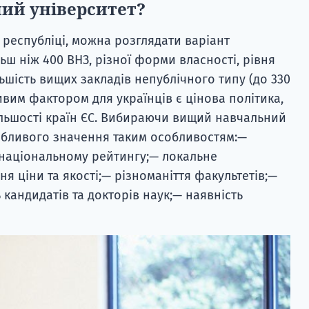
ний університет?
 республіці, можна розглядати варіант
ьш ніж 400 ВНЗ, різної форми власності, рівня
льшість вищих закладів непублічного типу (до 330
вим фактором для українців є цінова політика,
льшості країн ЄС. Вибираючи вищий навчальний
обливого значення таким особливостям:—
жнаціональному рейтингу;— локальне
я ціни та якості;— різноманіття факультетів;—
 кандидатів та докторів наук;— наявність