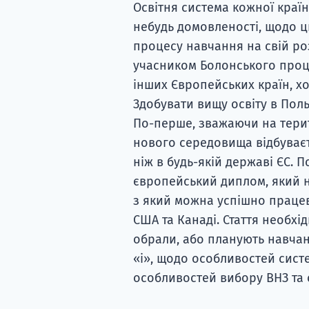
Освітня система кожної країни
небудь домовленості, щодо ц
процесу навчання на свій ро
учасником Болонського проце
інших Європейських країн, хоч
Здобувати вищу освіту в Поль
По-перше, зважаючи на терито
нового середовища відбуваєт
ніж в будь-якій державі ЄС. П
європейський диплом, який не
з який можна успішно працев
США та Канаді. Стаття необхід
обрали, або планують навчан
«і», щодо особливостей систе
особливостей вибору ВНЗ та 