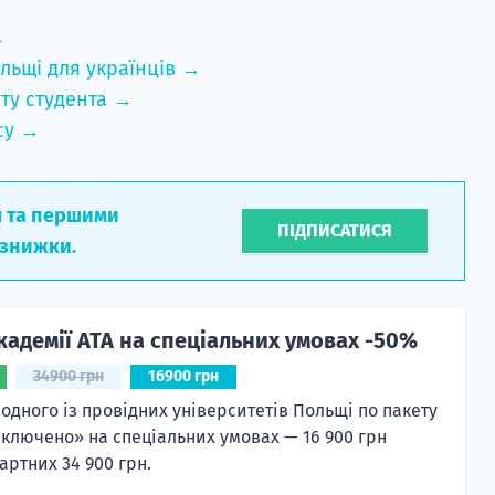
→
льщі для українців →
ту студента →
су →
л та першими
ПІДПИСАТИСЯ
 знижки.
кадемії ATA на спеціальних умовах -50%
34900 грн
16900 грн
 одного із провідних університетів Польщі по пакету
включено» на спеціальних умовах — 16 900 грн
артних 34 900 грн.