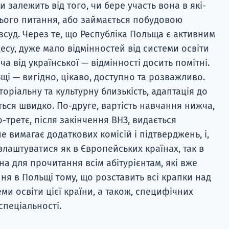
 залежить від того, чи бере участь вона в які-
ього питання, або займається побудовою
зсуд. Через те, що Республіка Польща є активним
су, дуже мало відмінностей від системи освіти
а від української — відмінності досить помітні.
щі — вигідно, цікаво, доступно та розважливо.
ріальну та культурну близькість, адаптація до
ься швидко. По-друге, вартість навчання нижча,
о-третє, після закінчення ВНЗ, видається
 вимагає додаткових комісій і підтверджень, і,
лаштуватися як в Європейських країнах, так в
на для прочитання всім абітурієнтам, які вже
ня в Польщі тому, що розставить всі крапки над
ми освіти цієї країни, а також, специфічних
спеціальності.