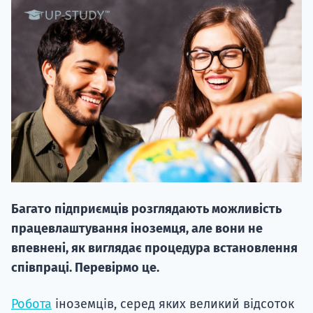
НАБІР ВІД
вступ на о
Курс
підготовк
Багато підприємців розглядають можливість
П
працевлаштування іноземця, але вони не
впевнені, як виглядає процедура встановлення
Супро
співпраці. Перевірмо це.
Робота
іноземців, серед яких великий відсоток