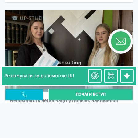
Резюмувати за допомогою ШІ
ПОЧАТИ ВСТУП
Необхідність легалізації у Польщі. Закінчення
PESEL UKR
Стаття
У 2026 році почастішали випадки депортації
українців через проблеми з легальним статусом....