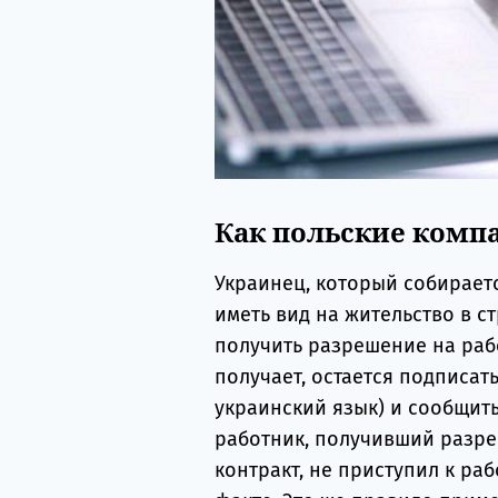
Как польские комп
Украинец, который собираетс
иметь вид на жительство в с
получить разрешение на рабо
получает, остается подписат
украинский язык) и сообщить 
работник, получивший разре
контракт, не приступил к ра