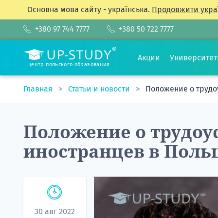
Основна мова сайту - українська.
Продовжити укра
+380 97 744 7777
+380 50 722 7777
Акции
Университе
центр польского образования
Главная
Статьи и новости
Положение о трудо
Положение о трудоу
иностранцев в Поль
30 авг 2022