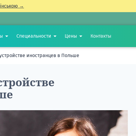
їнською →
ты
Специальности
Цены
Контакты
устройстве иностранцев в Польше
стройстве
ше