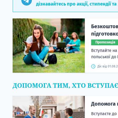
дізнавайтесь про акції, стипендії та
Безкоштовн
підготовко
Пропозиція
Вступайте на
польської до
Діє від 01.08.
ДОПОМОГА ТИМ, ХТО ВСТУПА
Допомога 
Вступаєте до