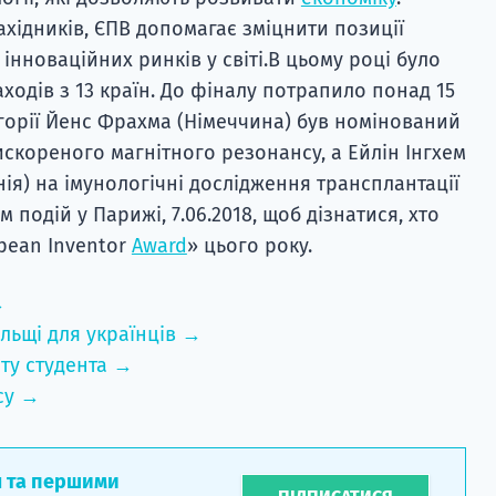
хідників, ЄПВ допомагає зміцнити позиції
інноваційних ринків у світі.В цьому році було
ходів з 13 країн. До фіналу потрапило понад 15
егорії Йенс Фрахма (Німеччина) був номінований
скореного магнітного резонансу, а Ейлін Інгхем
ія) на імунологічні дослідження трансплантації
 подій у Парижі, 7.06.2018, щоб дізнатися, хто
pean Inventor
Award
» цього року.
→
льщі для українців →
ту студента →
су →
л та першими