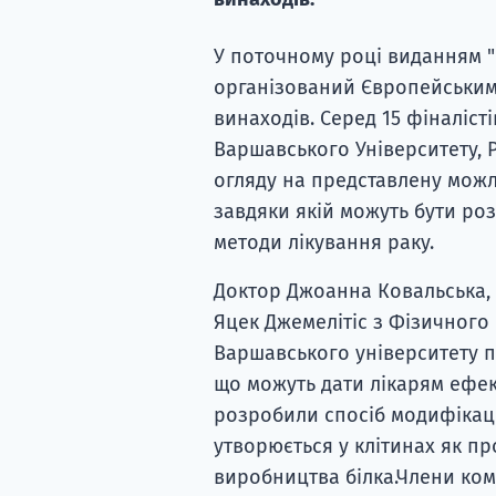
У поточному році виданням "
організований Європейським
винаходів. Серед 15 фіналіст
Варшавського Університету, Р
огляду на представлену можл
завдяки якій можуть бути ро
методи лікування раку.
Доктор Джоанна Ковальська,
Яцек Джемелітіс з Фізичного
Варшавського університету п
що можуть дати лікарям ефек
розробили спосіб модифікаці
утворюється у клітинах як пр
виробництва білка.Члени ком