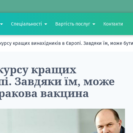
Спеціальності
Вартість послуг
Контакти
курсу кращих винахідників в Європі. Завдяки їм, може бу
нкурсу кращих
пі. Завдяки їм, може
иракова вакцина