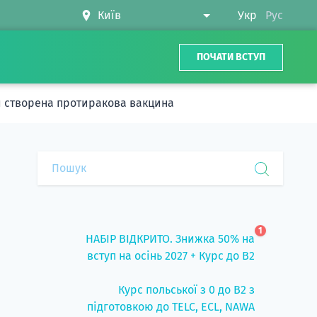
Укр
Рус
ПОЧАТИ ВСТУП
ти створена протиракова вакцина
1
НАБІР ВІДКРИТО. Знижка 50% на
вступ на осінь 2027 + Курс до B2
Курс польської з 0 до B2 з
підготовкою до TELC, ECL, NAWA