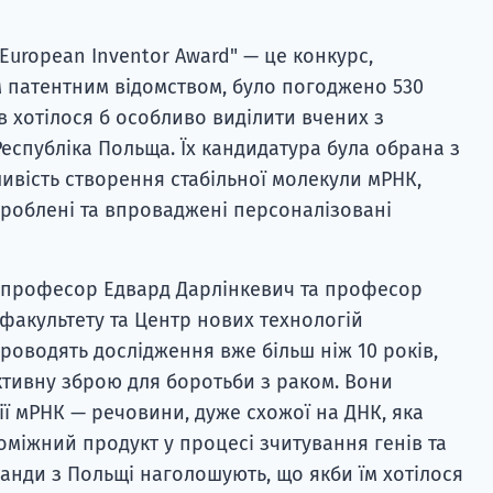
European Inventor Award" — це конкурс,
 патентним відомством, було погоджено 530
ів хотілося б особливо виділити вчених з
еспубліка Польща. Їх кандидатура була обрана з
ивість створення стабільної молекули мРНК,
зроблені та впроваджені персоналізовані
 професор Едвард Дарлінкевич та професор
 факультету та Центр нових технологій
роводять дослідження вже більш ніж 10 років,
тивну зброю для боротьби з раком. Вони
ї мРНК — речовини, дуже схожої на ДНК, яка
оміжний продукт у процесі зчитування генів та
анди з Польщі наголошують, що якби їм хотілося