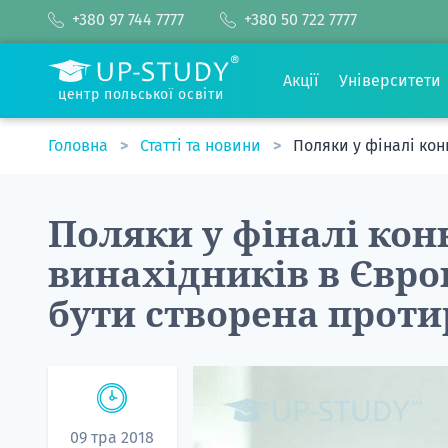
+380 97 744 7777
+380 50 722 7777
Акції
Університети
центр польської освіти
Головна
Статті та новини
Поляки у фіналі кон
Поляки у фіналі ко
винахідників в Євро
бути створена прот
09 тра 2018