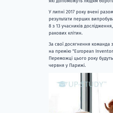
які допоможуть людям борот
У липні 2017 року вчені раз
результати перших випробуван
8 з 13 учасників дослідження
ракових клітин.
За свої досягнення команда 
на премію "European Inventor
Переможці цього року будуть 
червня у Парижі.