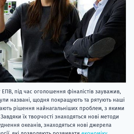
т EПВ, під час оголошення фіналістів зауважив,
були названі, щодня покращують та рятують наші
кають рішення найнагальніших проблем, з якими
 Завдяки їх творчості знаходяться нові методи
уднення океанів, знаходяться нові джерела
логії, які дозволяють розвивати
економіку
.