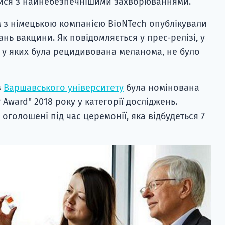
ися з найнебезпечнішими захворюваннями.
ом з німецькою компанією BioNTech опублікували
ь вакцини. Як повідомляється у прес-релізі, у
, у яких була рецидивована меланома, не було
з
Варшавського університету
була номінована
 Award" 2018 року у категорії досліджень.
оголошені під час церемонії, яка відбудеться 7