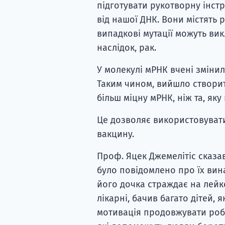
підготувати рукотворну інстр
від нашої ДНК. Вони містять 
випадкові мутації можуть вик
наслідок, рак.
У молекулі мРНК вчені змінил
Таким чином, вийшло створити
більш міцну мРНК, ніж та, я
Це дозволяє використовуват
вакцину.
Проф. Яцек Джемелітіс сказав,
було повідомлено про їх вина
його дочка страждає на лейк
лікарні, бачив багато дітей, 
мотивація продовжувати робо