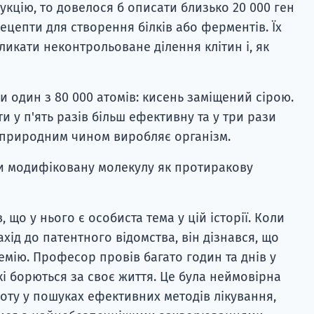
укцію, то довелося б описати близько 20 000 ген
рецепти для створення білків або ферментів. Їх
ликати неконтрольоване ділення клітин і, як
и один з 80 000 атомів: кисень заміщений сірою.
 у п'ять разів більш ефективну та у три рази
ку природним чином виробляє організм.
и модифіковану молекулу як протиракову
 що у нього є особиста тема у цій історії. Коли
хід до патентного відомства, він дізнався, що
емію. Професор провів багато годин та днів у
які борються за своє життя. Це була неймовірна
ту у пошуках ефективних методів лікування,