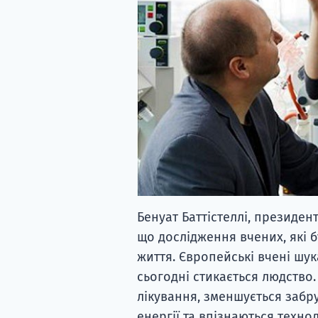
Бенуат Баттістеллі, президен
що дослідження вчених, які 
життя. Європейські вчені шу
сьогодні стикається людство.
лікування, зменшується забр
енергії та впізнаються техно