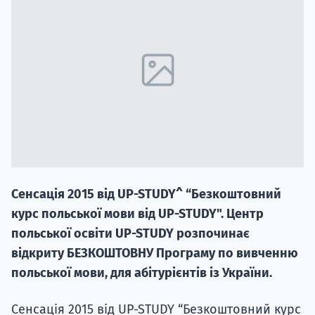
НАБІР ВІД
вступ на о
Курс
підготовк
Сенсація 2015 від UP-STUDY^ “Безкоштовний
курс польської мови від UP-STUDY". Центр
П
польської освіти UP-STUDY розпочинає
відкриту БЕЗКОШТОВНУ Програму по вивченню
Супро
польської мови, для абітурієнтів із України.
Сенсація 2015 від UP-STUDY “Безкоштовний курс