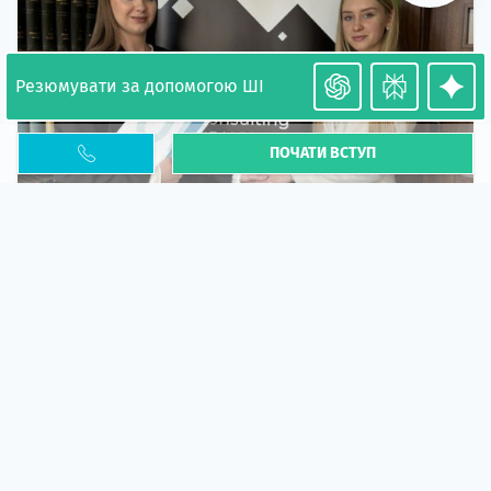
Резюмувати за допомогою ШІ
ПОЧАТИ ВСТУП
Необхідність легалізації у Польщі. Закінчення
PESEL UKR
Стаття
У 2026 році почастішали випадки депортації
українців через проблеми з легальним статусом....
10 кві 2026
5664