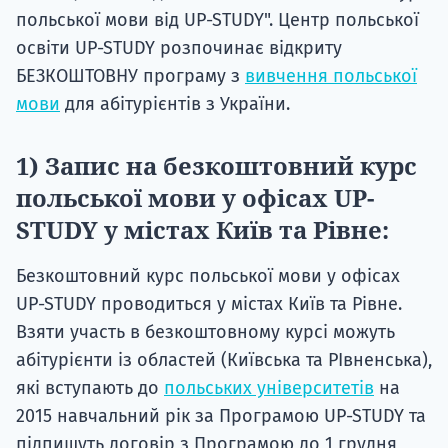
польської мови від UP-STUDY". Центр польської
освіти UP-STUDY розпочинає відкриту
БЕЗКОШТОВНУ програму з
вивчення польської
мови
для абітурієнтів з України.
1) Запис на безкоштовний курс
польської мови у офісах UP-
STUDY у містах Київ та Рівне:
Безкоштовний курс польської мови у офісах
UP-STUDY проводиться у містах Київ та Рівне.
Взяти участь в безкоштовному курсі можуть
абітурієнти із областей (Київська та РІвненська),
які вступають до
польських університетів
на
2015 навчальний рік за Програмою UP-STUDY та
підпишуть договір з Програмою до 1 грудня