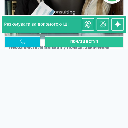
Резюмувати за допомогою ШІ
ПОЧАТИ ВСТУП
Необхідність легалізації у Польщі. Закінчення
PESEL UKR
Стаття
У 2026 році почастішали випадки депортації
українців через проблеми з легальним статусом....
10 кві 2026
5664