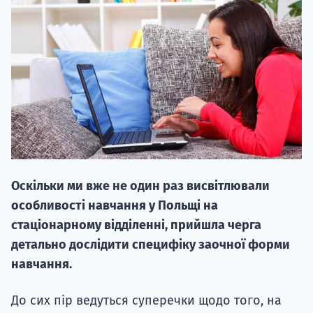
НАБІР ВІД
вступ на о
Курс
Оскільки ми вже не один раз висвітлювали
підготовк
особливості навчання у Польщі на
П
стаціонарному відділенні, прийшла черга
детально дослідити специфіку заочної форми
Супро
навчання.
До сих пір ведуться суперечки щодо того, на