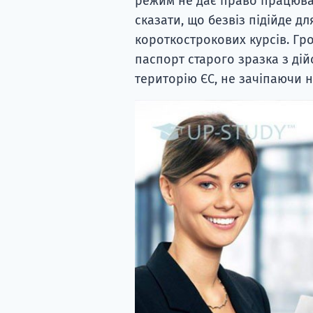
режим не дає право працюват
сказати, що безвіз підійде дл
короткострокових курсів. Гр
паспорт старого зразка з ді
територію ЄС, не зачіпаючи 