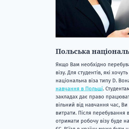
Польська національн
Якщо Вам необхідно перебува
візу. Для студентів, які хочу
національна віза типу D. Во
навчання в Польщі
. Студент
закладах дає право працюват
вільний від навчання час, Ви
витрати. Після перебування 
отримати робочу візу буде на
ЄС. В'їзд в країну може бути 