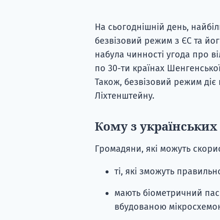
На сьогоднішній день, найбі
безвізовий режим з ЄС та йог
набула чинності угода про в
по 30-ти країнах Шенгенської 
Також, безвізовий режим діє н
Ліхтенштейну.
Кому з українських 
Громадяни, які можуть скори
ті, які зможуть правильн
мають біометричний пас
вбудованою мікросхемою