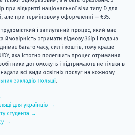
ір при відкритті національної візи типу D для
, але при терміновому оформленні — €35.
 трудомісткий і заплутаний процес, який має
ка ймовірність отримати відмову.Збір і подача
днімає багато часу, сил і коштів, тому краще
UDY, яка істотно полегшить процес отримання
вробітники допоможуть і підтримають не тільки в
 надати всі види освітніх послуг на кожному
ьних закладів Польщі
.
→
льщі для українців →
ту студента →
су →