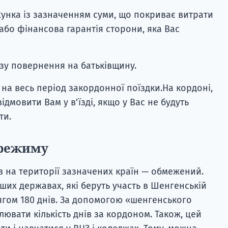
хунка із зазначенням суми, що покриває витрати
бо фінансова гарантія сторони, яка Вас
азу повернення на батьківщину.
на весь період закордонної поїздки.На кордоні,
дмовити Вам у в'їзді, якщо у Вас не будуть
ти.
 режиму
в на території зазначених країн — обмежений.
ших державах, які беруть участь в Шенгенській
тягом 180 днів. За допомогою «шенгенського
ювати кількість днів за кордоном. Також, цей