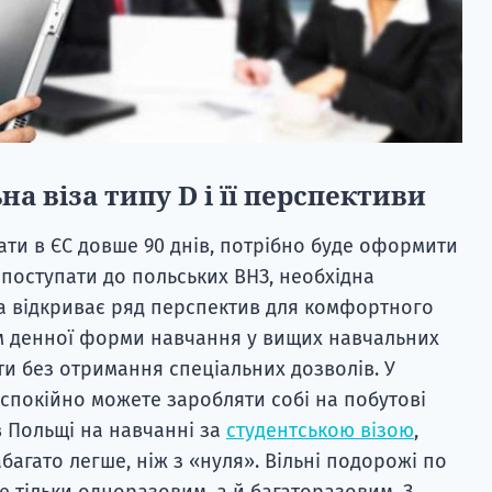
а віза типу D і її перспективи
ти в ЄС довше 90 днів, потрібно буде оформити
ть поступати до польських ВНЗ, необхідна
на відкриває ряд перспектив для комфортного
ам денної форми навчання у вищих навчальних
и без отримання спеціальних дозволів. У
 спокійно можете заробляти собі на побутові
в Польщі на навчанні за
студентською візою
,
багато легше, ніж з «нуля». Вільні подорожі по
не тільки одноразовим, а й багаторазовим. З