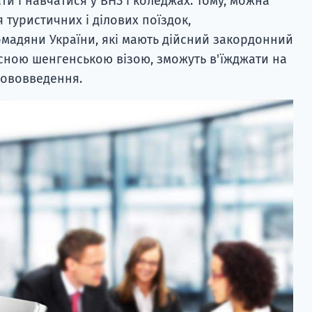
и і навчатися у ВНЗ і коледжах. Тому, можна
я туристичних і ділових поїздок,
омадяни України, які мають дійсний закордонний
йсною шенгенською візою, зможуть в'їжджати на
нововведення.