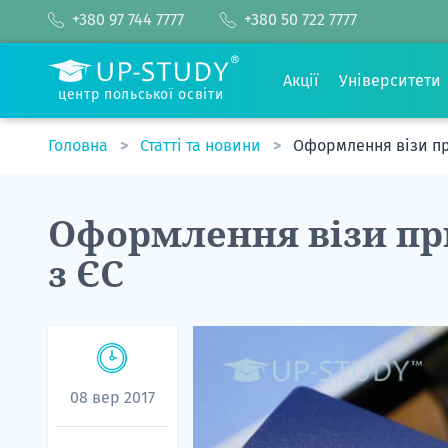
+380 97 744 7777
+380 50 722 7777
Акції
Університети
центр польської освіти
Головна
Статті та новини
Оформлення візи пр
Оформлення візи пр
з ЄС
08 вер 2017