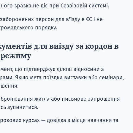
ого зразка не діє при безвізовій системі.
заборонених персон для в'їзду в ЄС і не
громадського порядку.
ументів для виїзду за кордон в
о режиму
умент, що підтверджує ділові відносини з
ами. Якщо мета поїздки виставки або семінари,
ошення.
 — бронювання житла або письмове запрошення
есь зупинитися.
рокових курсах — довідка з місця навчання та