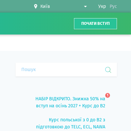
Укр
Рус
ПОЧАТИ ВСТУП
1
НАБІР ВІДКРИТО. Знижка 50% на
вступ на осінь 2027 + Курс до B2
Курс польської з 0 до B2 з
підготовкою до TELC, ECL, NAWA