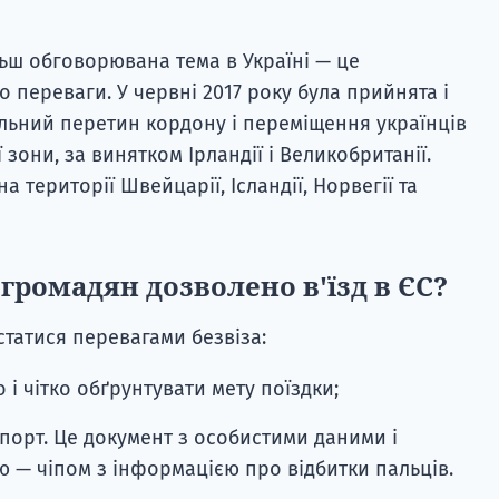
льш обговорювана тема в Україні — це
о переваги. У червні 2017 року була прийнята і
ільний перетин кордону і переміщення українців
зони, за винятком Ірландії і Великобританії.
а території Швейцарії, Ісландії, Норвегії та
громадян дозволено в'їзд в ЄС?
статися перевагами безвіза:
о і чітко обґрунтувати мету поїздки;
порт. Це документ з особистими даними і
 — чіпом з інформацією про відбитки пальців.