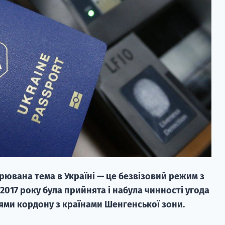
рювана тема в Україні — це безвізовий режим з
 2017 року була прийнята і набула чинності угода
ями кордону з країнами Шенгенської зони.