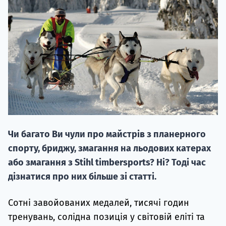
20.09
"Навчання 
НАБІР ВІД
Чи багато Ви чули про майстрів з планерного
вступ на о
спорту, бриджу, змагання на льодових катерах
Курс
або змагання з Stihl timbersports? Ні? Тоді час
підготовк
дізнатися про них більше зі статті.
П
Сотні завойованих медалей, тисячі годин
тренувань, солідна позиція у світовій еліті та
Супро