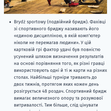
Brydż sportowy (подвійний бридж). Фахівці
зі спортивного бриджу називають його
«єдиною дисципліною, в якій комп'ютер
ніколи не перемагав людини». У цій
картковій грі фактор удачі був повністю
усунений шляхом визначення результатів
на основі порівняння того, як різні гравці
використовують одні й ті ж карти на різних
столах. Найбільші турніри тривають до
двох тижнів, протягом яких кожен день
розігрується 48 роздач. Спортивний бридж
вимагає величезного опору та розумової
витривалості. Тим більше, слід цінувати