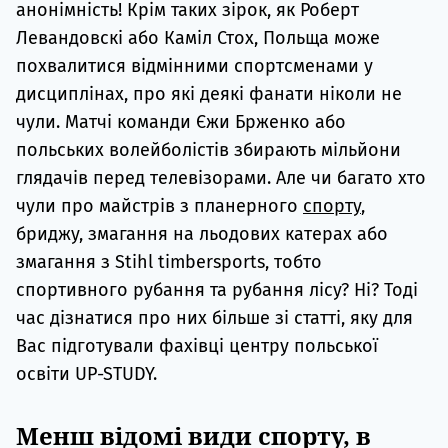
анонімність! Крім таких зірок, як Роберт
Левандовскі або Каміл Стох, Польща може
похвалитися відмінними спортсменами у
дисциплінах, про які деякі фанати ніколи не
чули. Матчі команди Єжи Брженко або
польських волейболістів збирають мільйони
глядачів перед телевізорами. Але чи багато хто
чули про майстрів з планерного
спорту
,
бриджу, змагання на льодових катерах або
змагання з Stihl timbersports, тобто
спортивного рубання та рубання лісу? Ні? Тоді
час дізнатися про них більше зі статті, яку для
Вас підготували фахівці центру польської
освіти UP-STUDY.
Менш відомі види спорту, в