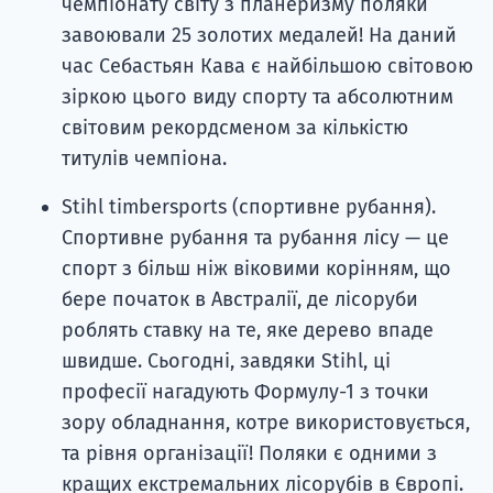
чемпіонату світу з планеризму поляки
завоювали 25 золотих медалей! На даний
час Себастьян Кава є найбільшою світовою
зіркою цього виду спорту та абсолютним
світовим рекордсменом за кількістю
титулів чемпіона.
Stihl timbersports (спортивне рубання).
Спортивне рубання та рубання лісу — це
спорт з більш ніж віковими корінням, що
бере початок в Австралії, де лісоруби
роблять ставку на те, яке дерево впаде
швидше. Сьогодні, завдяки Stihl, ці
професії нагадують Формулу-1 з точки
зору обладнання, котре використовується,
та рівня організації! Поляки є одними з
кращих екстремальних лісорубів в Європі.