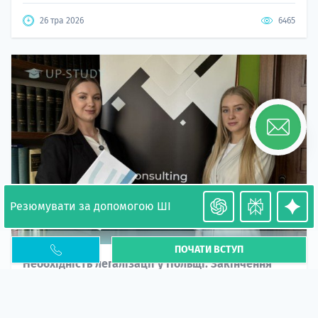
26 тра 2026
6465
Резюмувати за допомогою ШІ
ПОЧАТИ ВСТУП
Необхідність легалізації у Польщі. Закінчення
PESEL UKR
Стаття