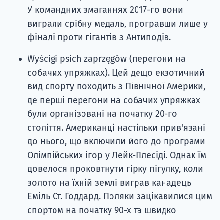
У командних змаганнях 2017-го вони
виграли срібну медаль, програвши лише у
фіналі проти гігантів з Антиподів.
Wyścigi psich zaprzęgów (перегони на
собачих упряжках). Цей дещо екзотичний
вид спорту походить з Північної Америки,
де перші перегони на собачих упряжках
були організовані на початку 20-го
століття. Американці настільки прив'язані
до нього, що включили його до програми
Олімпійських ігор у Лейк-Плесіді. Однак їм
довелося проковтнути гірку пігулку, коли
золото на їхній землі виграв канадець
Еміль Ст. Годдард. Поляки зацікавилися цим
спортом на початку 90-х та швидко