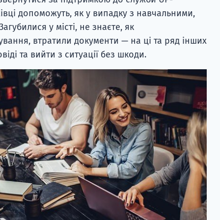
хівці допоможуть, як у випадку з навчальними,
агубилися у місті, не знаєте, як
ування, втратили документи — на ці та ряд інших
іді та вийти з ситуації без шкоди.