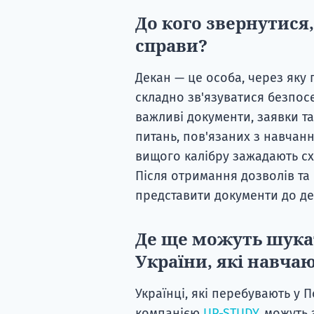
До кого звернутися
справи?
Декан — це особа, через яку
складно зв'язуватися безпос
важливі документи, заявки та
питань, пов'язаних з навчан
вищого калібру зажадають схв
Після отримання дозволів та 
представити документи до де
Де ще можуть шукат
України, які навча
Українці, які перебувають у 
компанією
UP-STUDY
, можуть