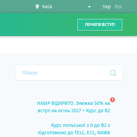
Укр
Рус
ПОЧАТИ ВСТУП
1
НАБІР ВІДКРИТО. Знижка 50% на
вступ на осінь 2027 + Курс до B2
Курс польської з 0 до B2 з
підготовкою до TELC, ECL, NAWA