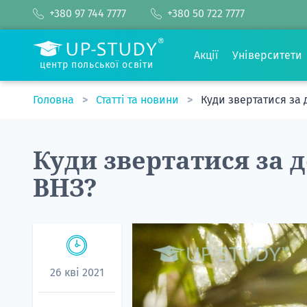
+380 97 744 7777
+380 50 722 7777
Акції
Університети
центр польської освіти
Головна
Статті та новини
Куди звертатися за 
Куди звертатися за 
ВНЗ?
26 кві 2021