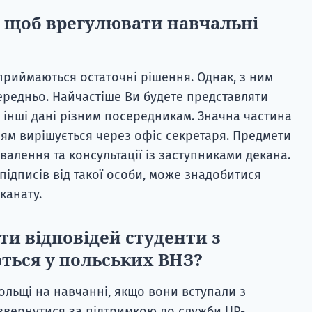
, щоб врегулювати навчальні
 приймаються остаточні рішення. Однак, з ним
ередньо. Найчастіше Ви будете представляти
 інші дані різним посередникам. Значна частина
ням вирішується через офіс секретаря. Предмети
алення та консультації із заступниками декана.
підписів від такої особи, може знадобитися
канату.
и відповідей студенти з
ються у польських ВНЗ?
Польщі на навчанні, якщо вони вступали з
 звернутися за підтримкою до служби UP-