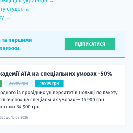
льщі для українців →
ту студента →
су →
л та першими
ПІДПИСАТИСЯ
 знижки.
кадемії ATA на спеціальних умовах -50%
34900 грн
16900 грн
 одного із провідних університетів Польщі по пакету
включено» на спеціальних умовах — 16 900 грн
артних 34 900 грн.
2026 до 15.08.2026