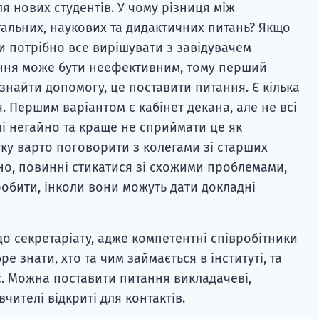
ля нових студентів. У чому різниця між
гальних, наукових та дидактичних питань? Якщо
и потрібно все вирішувати з завідувачем
ння може бути неефективним, тому перший
 знайти допомогу, це поставити питання. Є кілька
. Першим варіантом є кабінет декана, але не всі
і негайно та краще не сприймати це як
ку варто поговорити з колегами зі старших
рно, повинні стикатися зі схожими проблемами,
робити, інколи вони можуть дати докладні
о секретаріату, адже компетентні співробітники
е знати, хто та чим займається в інституті, та
. Можна поставити питання викладачеві,
вчителі відкриті для контактів.