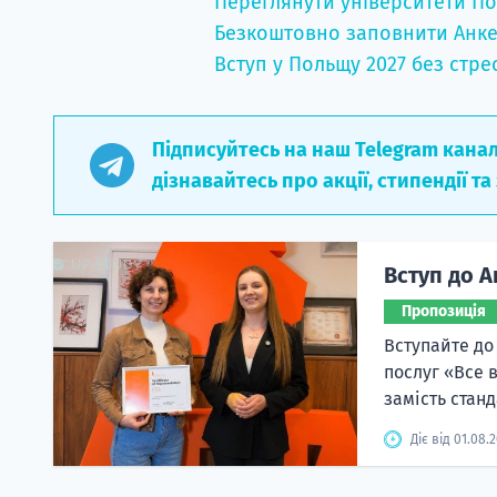
Переглянути університети По
Безкоштовно заповнити Анке
Вступ у Польщу 2027 без стре
Підписуйтесь на наш Telegram кана
дізнавайтесь про акції, стипендії та
Вступ до А
Пропозиція
Вступайте до
послуг «Все 
замість станд
Діє від 01.08.