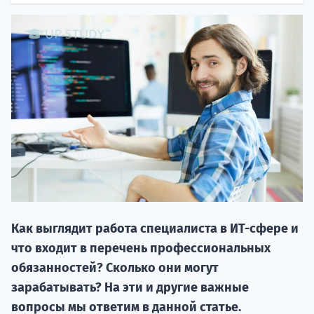
НАБОР О
поступление
Как выглядит работа специалиста в ИТ-сфере и
Курс
что входит в перечень профессиональных
подготов
обязанностей? Сколько они могут
По
зарабатывать? На эти и другие важные
вопросы мы ответим в данной статье.