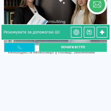
Резюмувати за допомогою ШІ
ПОЧАТИ ВСТУП
Необхідність легалізації у Польщі. Закінчення
PESEL UKR
Стаття
У 2026 році почастішали випадки депортації
українців через проблеми з легальним статусом....
10 кві 2026
5666