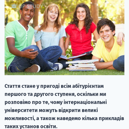
НАБІР ВІД
вступ на о
Курс
підготовк
Стаття стане у пригоді всім абітурієнтам
П
першого та другого ступеня, оскільки ми
розповімо про те, чому інтернаціональні
Супро
університети можуть відкрити великі
можливості, а також наведемо кілька прикладів
таких установ освіти.