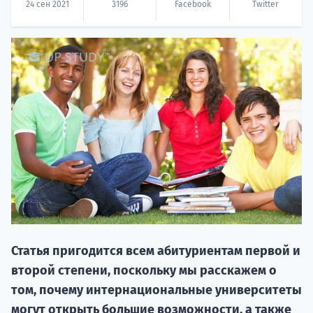
24 сен 2021
3196
Facebook
Twitter
20.09 
НАБОР О
поступление
Статья пригодится всем абитуриентам первой и
второй степени, поскольку мы расскажем о
том, почему интернациональные университеты
Курс
могут открыть большие возможности, а также