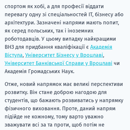
спортом як хобі, а для професії віддати
перевагу одну зі спеціальностей ІТ, бізнесу або
архітектури. Зазначені напрями мають попит,
як серед польських, так і іноземних
роботодавців. У цьому випадку найкращими
ВНЗ для придбання кваліфікації є
Академія
Вістула
,
Університет Бізнесу у Вроцлаві
,
Університет Банківської Справи у Вроцлаві
чи
Академія Громадських Наук.
Отже, новий напрямок має великі перспективи
розвитку. Він стане доброю нагодою для
студентів, що бажають розвиватись у напрямку
фізичного виховання. Проте, даний напрям
підійде не кожному, тому варто уважно
зважувати всі за та проти, щоб потім не