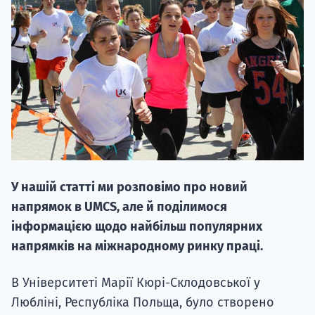
НАБІР ВІД
вступ на о
Курс
У нашій статті ми розповімо про новий
підготовк
напрямок в UMCS, але й поділимося
П
інформацією щодо найбільш популярних
напрямків на міжнародному ринку праці.
Супро
В Університеті Марії Кюрі-Склодовської у
Любліні, Республіка Польща, було створено