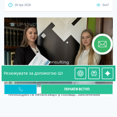
26 тра 2026
6447
Резюмувати за допомогою ШІ
ПОЧАТИ ВСТУП
Необхідність легалізації у Польщі. Закінчення
PESEL UKR
Стаття
У 2026 році почастішали випадки депортації