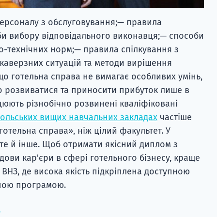
ерсоналу з обслуговування;— правила
би вибору відповідального виконавця;— способи
о-технічних норм;— правила спілкування з
 каверзних ситуацій та методи вирішення
що готельна справа не вимагає особливих умінь,
о розвиватися та приносити прибуток лише в
ацюють різнобічно розвинені кваліфіковані
ольських вищих навчальних закладах
частіше
готельна справа», ніж цілий факультет. У
 те й інше. Щоб отримати якісний диплом з
ови кар'єри в сфері готельного бізнесу, краще
 ВНЗ, де висока якість підкріплена доступною
ьною програмою.
→