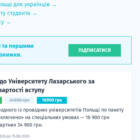
льщі для українців →
ту студента →
су →
л та першими
ПІДПИСАТИСЯ
 знижки.
до Університету Лазарського за
артості вступу
34900 грн
16900 грн
 одного із провідних університетів Польщі по пакету
включено» на спеціальних умовах — 16 900 грн
артних 34 900 грн.
2026 до 15.08.2026