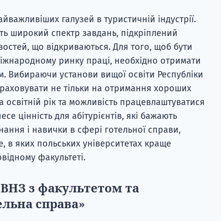
айважливіших галузей в туристичній індустрії.
ть широкий спектр завдань, підкріплений
остей, що відкриваються. Для того, щоб бути
жнародному ринку праці, необхідно отримати
. Вибираючи установи вищої освіти Республіки
зраховувати не тільки на отримання хороших
за освітній рік та можливість працевлаштуватися
есе цінність для абітурієнтів, які бажають
нання і навички в сфері готельної справи,
е, в яких польських університетах краще
відному факультеті.
 ВНЗ з факультетом та
ельна справа»