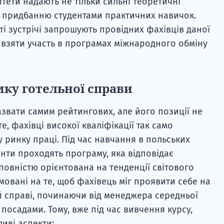
итети надають не тільки сильні теоретичні
ь придбанню студентами практичних навичок.
иті зустрічі запрошують провідних фахівців даної
 взяти участь в програмах міжнародного обміну
ку готельної справи
вати самим рейтингових, але його позиції не
, фахівці високої кваліфікації так само
 ринку праці. Під час навчання в польських
енти проходять програму, яка відповідає
повністю орієнтована на тенденції світового
мовані на те, щоб фахівець міг проявити себе на
ій справі, починаючи від менеджера середньої
посадами. Тому, вже під час вивчення курсу,
ливі аспекти: