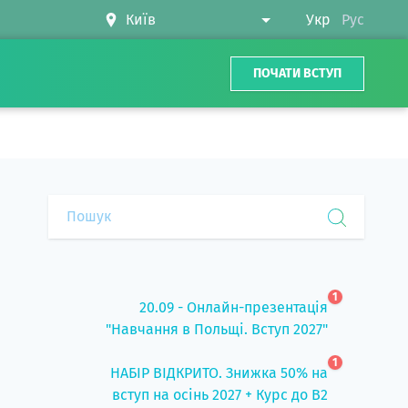
Укр
Рус
ПОЧАТИ ВСТУП
1
20.09 - Онлайн-презентація
"Навчання в Польщі. Вступ 2027"
1
НАБІР ВІДКРИТО. Знижка 50% на
вступ на осінь 2027 + Курс до B2