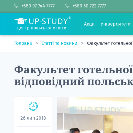
+380 97 744 7777
+380 50 722 7777
Акції
Університети
центр польської освіти
Головна
Статті та новини
Факультет готельно
Факультет готельної
відповідний польськ
26 лип 2018