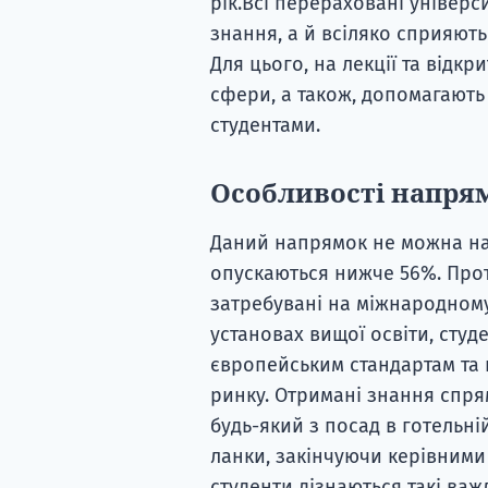
рік.Всі перераховані універс
знання, а й всіляко сприяют
Для цього, на лекції та відкр
сфери, а також, допомагають
студентами.
Особливості напрям
Даний напрямок не можна наз
опускаються нижче 56%. Проте
затребувані на міжнародному
установах вищої освіти, студ
європейським стандартам та 
ринку. Отримані знання спря
будь-який з посад в готельн
ланки, закінчуючи керівними 
студенти дізнаються такі важ