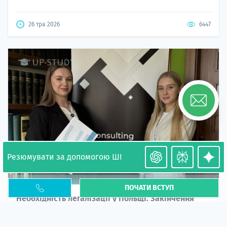
26 тра 2026
6447
Резюмувати за допомогою ШІ
ПОЧАТИ ВСТУП
Необхідність легалізації у Польщі. Закінчення
PESEL UKR
Стаття