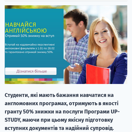
НАБІР ВІД
вступ на о
Курс
підготовк
Cтуденти, які мають бажання навчатися на
П
англомовних програмах, отримують в якості
гранту 50% знижки на послуги Програми UP-
Супро
STUDY, маючи при цьому якісну підготовку
вступних документів та надійний супровід.