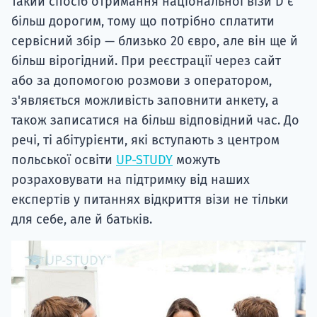
такий спосіб отримання національної візи D є
більш дорогим, тому що потрібно сплатити
сервісний збір — близько 20 євро, але він ще й
більш вірогідний. При реєстрації через сайт
або за допомогою розмови з оператором,
з'являється можливість заповнити анкету, а
також записатися на більш відповідний час. До
речі, ті абітурієнти, які вступають з центром
польської освіти
UP-STUDY
можуть
розраховувати на підтримку від наших
експертів у питаннях відкриття візи не тільки
для себе, але й батьків.