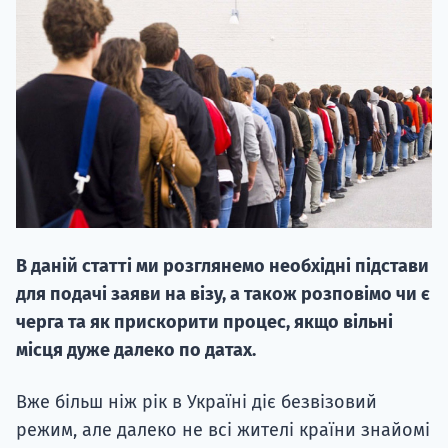
НАБІР ВІД
вступ на о
Курс
В даній статті ми розглянемо необхідні підстави
підготовк
для подачі заяви на візу, а також розповімо чи є
П
черга та як прискорити процес, якщо вільні
місця дуже далеко по датах.
Супро
Вже більш ніж рік в Україні діє безвізовий
режим, але далеко не всі жителі країни знайомі