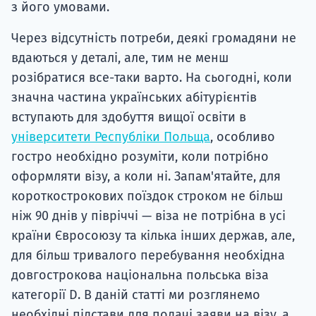
з його умовами.
Через відсутність потреби, деякі громадяни не
вдаються у деталі, але, тим не менш
розібратися все-таки варто. На сьогодні, коли
значна частина українських абітурієнтів
вступають для здобуття вищої освіти в
університети Республіки Польща
, особливо
гостро необхідно розуміти, коли потрібно
оформляти візу, а коли ні. Запам'ятайте, для
короткострокових поїздок строком не більш
ніж 90 днів у півріччі — віза не потрібна в усі
країни Євросоюзу та кілька інших держав, але,
для більш тривалого перебування необхідна
довгострокова національна польська віза
категорії D. В даній статті ми розглянемо
необхідні підстави для подачі заяви на візу, а