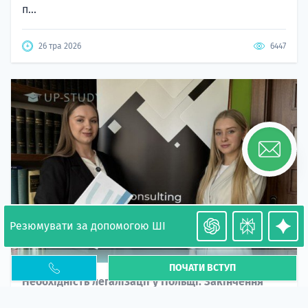
п...
26 тра 2026
6447
Резюмувати за допомогою ШІ
ПОЧАТИ ВСТУП
Необхідність легалізації у Польщі. Закінчення
PESEL UKR