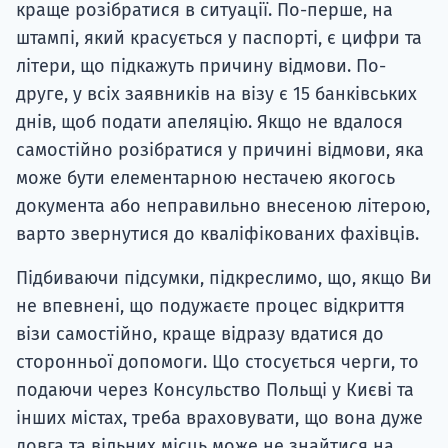
краще розібратися в ситуації. По-перше, на
штампі, який красується у паспорті, є цифри та
літери, що підкажуть причину відмови. По-
друге, у всіх заявників на візу є 15 банківських
днів, щоб подати апеляцію. Якщо не вдалося
самостійно розібратися у причині відмови, яка
може бути елементарною нестачею якогось
документа або неправильно внесеною літерою,
варто звернутися до кваліфікованих фахівців.
Підбиваючи підсумки, підкреслимо, що, якщо Ви
не впевнені, що подужаєте процес відкриття
візи самостійно, краще відразу вдатися до
сторонньої допомоги. Що стосується черги, то
подаючи через Консульство Польщі у Києві та
інших містах, треба враховувати, що вона дуже
довга та вільних місць може не знайтися на