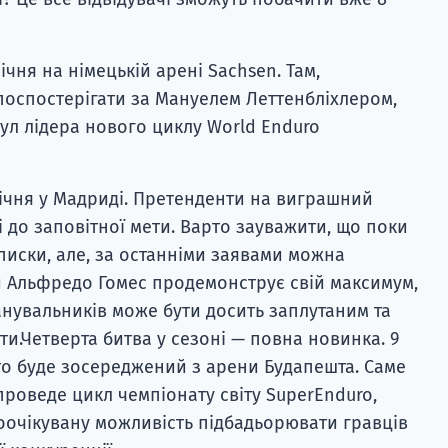
ічня на німецькій арені Sachsen. Там,
поспостерігати за Мануелем Леттенбліхлером,
тул лідера нового циклу World Enduro
січня у Мадриді. Претенденти на виграшний
і до заповітної мети. Варто зауважити, що поки
списки, але, за останніми заявами можна
й Альфредо Гомес продемонструє свій максимум,
анувальників може бути досить заплутаним та
ти.Четверта битва у сезоні — повна новинка. 9
то буде зосереджений з арени Будапешта. Саме
проведе цикл чемпіонату світу SuperEnduro,
очікувану можливість підбадьорювати гравців