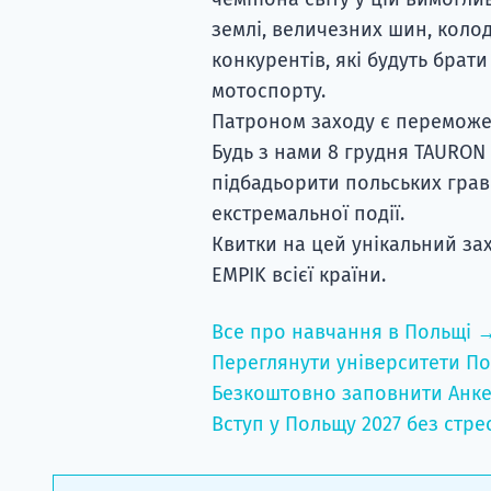
землі, величезних шин, колод
конкурентів, які будуть брати
мотоспорту.
Патроном заходу є переможец
Будь з нами 8 грудня TAURON 
підбадьорити польських гравц
екстремальної події.
Квитки на цей унікальний зах
EMPIK всієї країни.
Все про навчання в Польщі 
Переглянути університети По
Безкоштовно заповнити Анке
Вступ у Польщу 2027 без стре