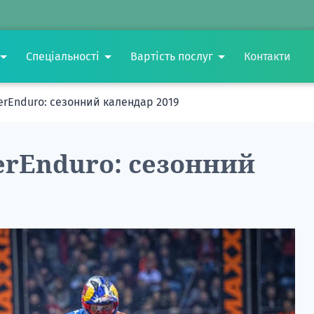
Спеціальності
Вартість послуг
Контакти
erEnduro: сезонний календар 2019
erEnduro: сезонний