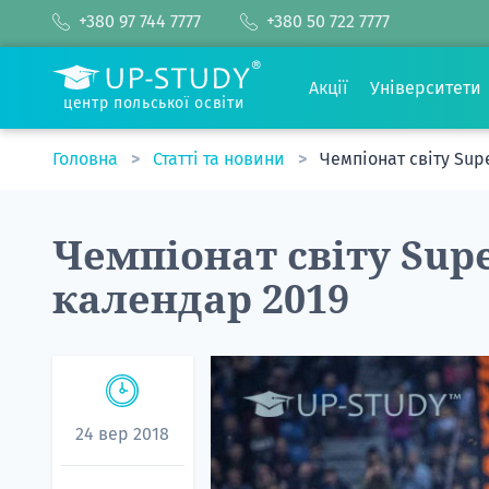
+380 97 744 7777
+380 50 722 7777
Акції
Університети
центр польської освіти
Головна
Статті та новини
Чемпіонат світу Sup
Чемпіонат світу Sup
календар 2019
24 вер 2018