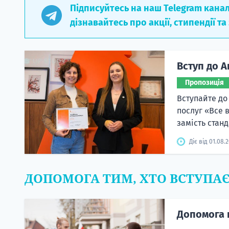
Підписуйтесь на наш Telegram кана
дізнавайтесь про акції, стипендії та
Вступ до А
Пропозиція
Вступайте до
послуг «Все 
замість станд
Діє від 01.08.
ДОПОМОГА ТИМ, ХТО ВСТУПА
Допомога 