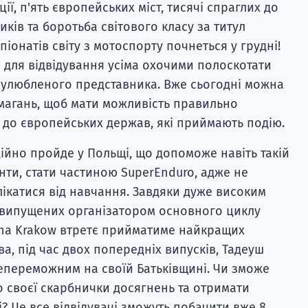
ії, п'ять європейських міст, тисячі спраглих до
ків та боротьба світового класу за титул
онатів світу з мотоспорту почнеться у грудні!
та для відвідування усіма охочими полоскотати
а улюбленого представника. Вже сьогодні можна
магань, щоб мати можливість правильно
т до європейських держав, які приймають подію.
ійно пройде у Польщі, що допоможе навіть такій
енти, стати частиною SuperEnduro, адже не
лікатися від навчання. Завдяки дуже високим
, випущених організатором основного циклу
rena Krakow втретє прийматиме найкращих
ова, під час двох попередніх випусків, Тадеуш
епереможним на своїй Батьківщині. Чи зможе
о своєї скарбнички досягнень та отримати
? Це все відвідувачі зможуть побачити вже 8