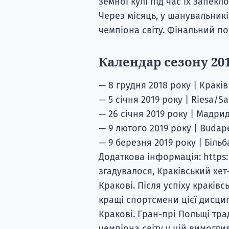
земної кулі під час їх запекло
Через місяць, у шанувальник
чемпіона світу. Фінальний по
Календар сезону 20
— 8 грудня 2018 року | Крак
— 5 січня 2019 року | Riesa/S
— 26 січня 2019 року | Мадри
— 9 лютого 2019 року | Budap
— 9 березня 2019 року | Більб
Додаткова інформація: https
згадувалося, Краківський хе
Кракові. Після успіху краківсь
кращі спортсмени цієї дисци
Кракові. Гран-прі Польщі тр
чемпіона світу у цій вимогли