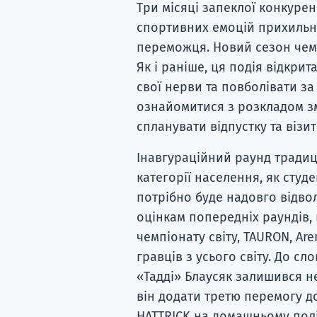
Три місяці запеклої конкуренц
спортивних емоцій прихильни
переможця. Новий сезон чемпі
Як і раніше, ця подія відкри
свої нерви та повболівати з
ознайомитися з розкладом з
спланувати відпустку та візи
Інавгураційний раунд традиц
категорії населення, як студ
потрібно буде надовго відво
оцінкам попередніх раундів
чемпіонату світу, TAURON, A
гравців з усього світу. До сл
«Тадді» Блаусяк залишився н
він додати третю перемогу д
HATTRICK на домашньому полі