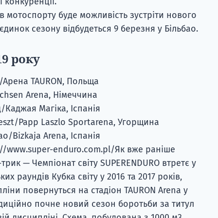
ї конкуренції.
ів мотоспорту буде можливість зустріти нового
єдинок сезону відбудеться 9 березня у Більбао.
19 року
ів/Арена TAURON, Польща
achsen Arena, Німеччина
д/Каджая Магіка, Іспанія
eszt/Papp Laszlo Sportarena, Угорщина
ао/Bizkaja Arena, Іспанія
://www.super-enduro.com.pl/Як вже раніше
т-трик — Чемпіонат світу SUPERENDURO втретє у
ких раундів Кубка світу у 2016 та 2017 років,
пліни повернуться на стадіон TAURON Arena у
адиційно почне новий сезон боротьби за титул
вій дисципліні. Схема, побудована з 1000 м3