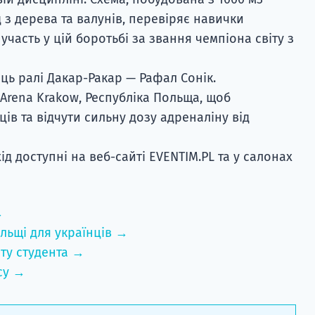
 з дерева та валунів, перевіряє навички
 участь у цій боротьбі за звання чемпіона світу з
ь ралі Дакар-Ракар — Рафал Сонік.
Arena Krakow, Республіка Польща, щоб
ів та відчути сильну дозу адреналіну від
ід доступні на веб-сайті EVENTIM.PL та у салонах
→
льщі для українців →
ту студента →
су →