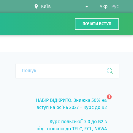
Укр
Рус
ПОЧАТИ ВСТУП
1
НАБІР ВІДКРИТО. Знижка 50% на
вступ на осінь 2027 + Курс до B2
Курс польської з 0 до B2 з
підготовкою до TELC, ECL, NAWA