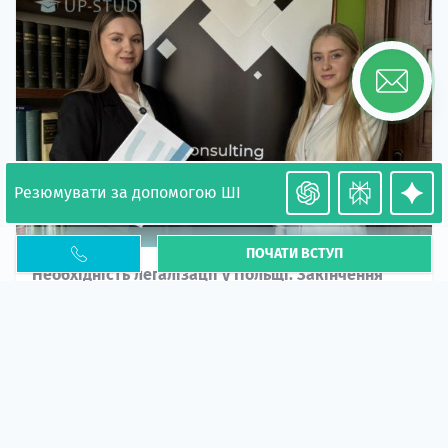
Резюмувати за допомогою ШІ
ПОЧАТИ ВСТУП
Необхідність легалізації у Польщі. Закінчення
PESEL UKR
Стаття
У 2026 році почастішали випадки депортації
українців через проблеми з легальним статусом....
10 кві 2026
5672