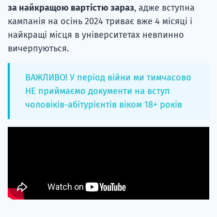
за найкращою вартістю зараз
, адже вступна
кампанія на осінь 2024 триває вже 4 місяці і
найкращі місця в університетах невпинно
вичерпуються.
ВАЖЛИВО! У період війни ми тимчасово
НЕ приймаємо документи на вступ
чоловіків-абітурієнтів віком 18+ років