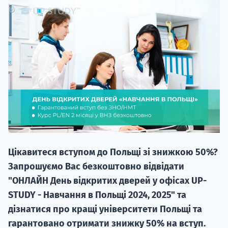
20.09
"Навчання 
НАБІР ВІД
вступ на о
Цікавитеся вступом до Польщі зі знижкою 50%?
Курс
Запрошуємо Вас безкоштовно відвідати
підготовк
"ОНЛАЙН День відкритих дверей у офісах UP-
STUDY - Навчання в Польщі 2024, 2025" та
П
дізнатися про кращі університети Польщі та
гарантовано отримати знижку 50% на вступ.
Супро