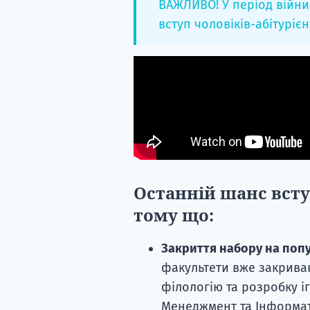
ВАЖЛИВО! У період війн
вступ чоловіків-абітурієн
Останній шанс всту
тому що:
Закриття набору на попу
факультети вже закриваю
філологію та розробку і
Менеджмент та Інформат