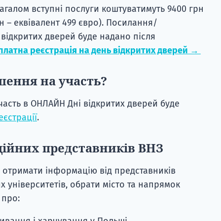
Загалом вступні послуги коштуватимуть 9400 грн
рн – еквівалент 499 євро). Посилання/
 відкритих дверей буде надано після
платна реєстрація на день відкритих дверей →
шення на участь?
асть в ОНЛАЙН Дні відкритих дверей буде
еєстрації
.
ційних представників ВНЗ
 отримати інформацію від представників
х університетів, обрати місто та напрямок
 про:
ивання і харчування у Польщі