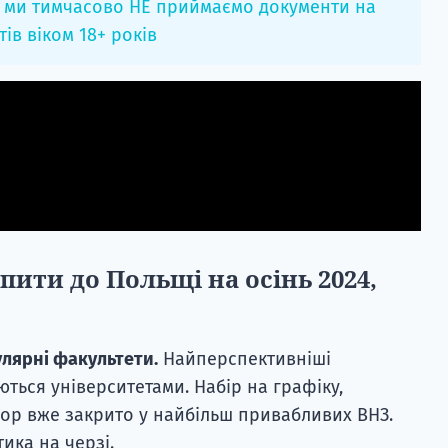
и ми тимчасово НЕ приймаємо документи на
тів віком 18+ років
пити до Польщі на осінь 2024,
лярні факультети.
Найперспективніші
ться університетами. Набір на графіку,
гор вже закрито у найбільш привабливих ВНЗ.
ика на черзі.