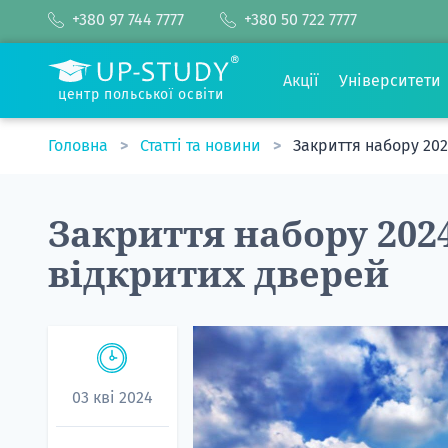
+380 97 744 7777
+380 50 722 7777
Акції
Університети
центр польської освіти
Головна
Статті та новини
Закриття набору 20
Закриття набору 202
відкритих дверей
03 кві 2024