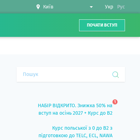
Укр
Рус
ПОЧАТИ ВСТУП
1
НАБІР ВІДКРИТО. Знижка 50% на
вступ на осінь 2027 + Курс до B2
Курс польської з 0 до B2 з
підготовкою до TELC, ECL, NAWA