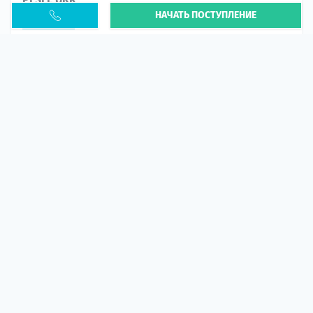
НАЧАТЬ ПОСТУПЛЕНИЕ
Статья
В 2026 году участились случаи депортации
украинцев из-за проблем с легальным статусом.
Поэ...
10 апр 2026
5667
центр польского образования
ГИД СТУДЕНТА