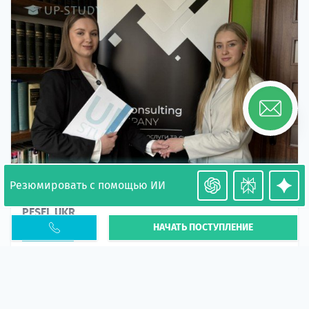
Резюмировать с помощью ИИ
Необходимость легализации в Польше. Окончание
PESEL UKR
НАЧАТЬ ПОСТУПЛЕНИЕ
Статья
В 2026 году участились случаи депортации
украинцев из-за проблем с легальным статусом.
Поэ...