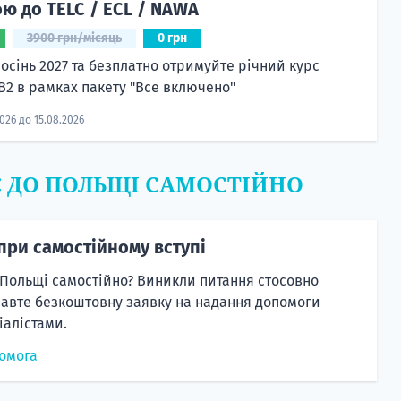
ю до TELC / ECL / NAWA
3900 грн/місяць
0 грн
 осінь 2027 та безплатно отримуйте річний курс
 B2 в рамках пакету "Все включено"
2026 до 15.08.2026
Є ДО ПОЛЬЩІ САМОСТІЙНО
при самостійному вступі
 Польщі самостійно? Виникли питання стосовно
равте безкоштовну заявку на надання допомоги
алістами.
омога