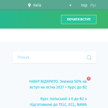
Укр
Рус
ПОЧАТИ ВСТУП
1
НАБІР ВІДКРИТО. Знижка 50% на
вступ на осінь 2027 + Курс до B2
Курс польської з 0 до B2 з
підготовкою до TELC, ECL, NAWA