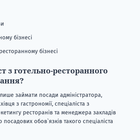
ви
ному бізнесі
 ресторанному бізнесі
т з готельно-ресторанного
чання?
лише займати посади адміністратора,
івця з гастрономії, спеціаліста з
кетингу ресторанів та менеджера закладів
о посадових обов`язків такого спеціаліста