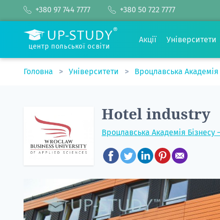
+380 97 744 7777
+380 50 722 7777
Акції
Університети
центр польської освіти
Головна
Університети
Вроцлавська Академія 
Hotel industry
Вроцлавська Академія Бізнесу –