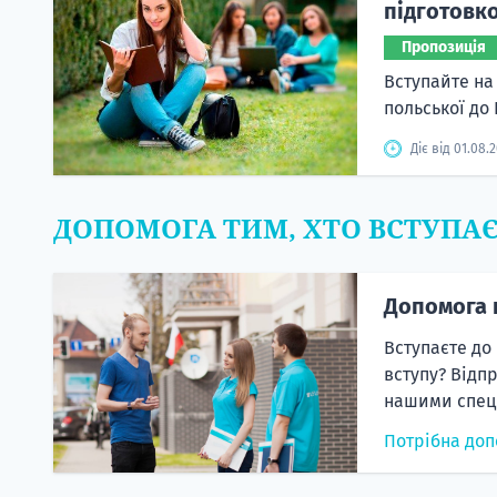
підготовко
Пропозиція
Вступайте на
польської до
Діє від 01.08.
ДОПОМОГА ТИМ, ХТО ВСТУПА
Допомога 
Вступаєте до
вступу? Відп
нашими спеці
Потрібна доп