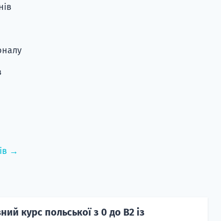
нів
оналу
в
ів →
ий курс польської з 0 до B2 із