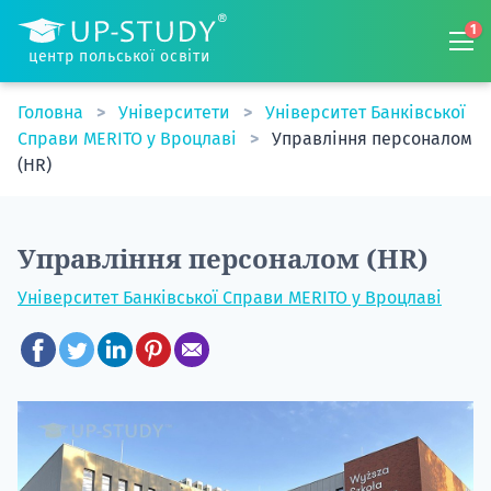
1
центр польської освіти
Головна
Університети
Університет Банківської
Справи MERITO у Вроцлаві
Управління персоналом
(HR)
Управління персоналом (HR)
Університет Банківської Справи MERITO у Вроцлаві