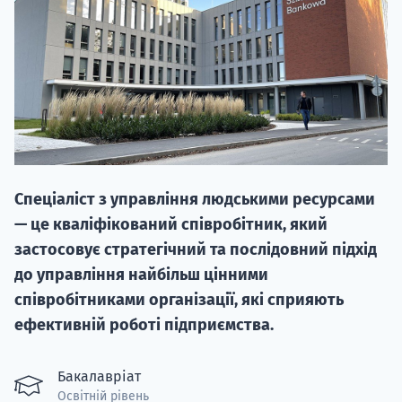
НАБІР ВІД
Спеціаліст з управління людськими ресурсами
вступ на о
— це кваліфікований співробітник, який
Курс
застосовує стратегічний та послідовний підхід
підготовк
до управління найбільш цінними
співробітниками організації, які сприяють
П
ефективній роботі підприємства.
Супро
Бакалавріат
Освітній рівень