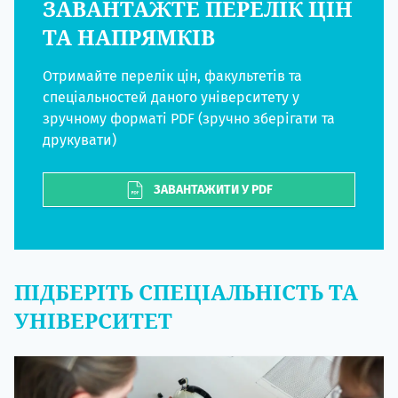
ЗАВАНТАЖТЕ ПЕРЕЛІК ЦІН
ТА НАПРЯМКІВ
Отримайте перелік цін, факультетів та
спеціальностей даного університету у
зручному форматі PDF (зручно зберігати та
друкувати)
ЗАВАНТАЖИТИ У PDF
ПІДБЕРІТЬ СПЕЦІАЛЬНІСТЬ ТА
УНІВЕРСИТЕТ