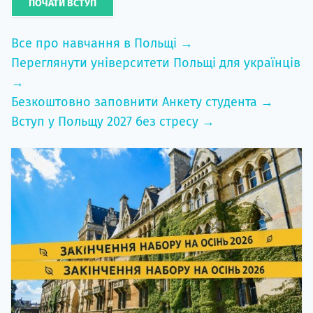
ПОЧАТИ ВСТУП
Все про навчання в Польщі →
Переглянути університети Польщі для українців
→
Безкоштовно заповнити Анкету студента →
Вступ у Польщу 2027 без стресу →