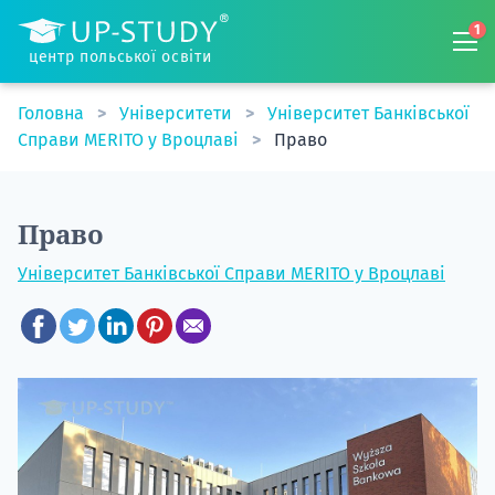
1
центр польської освіти
Головна
Університети
Університет Банківської
Справи MERITO у Вроцлаві
Право
Право
Університет Банківської Справи MERITO у Вроцлаві