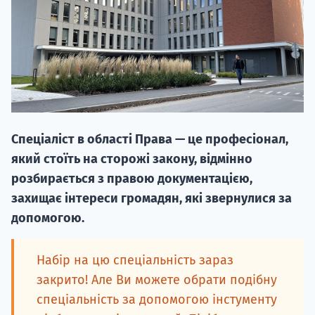
20.09
Спеціаліст в області Права — це професіонал,
"Навчання 
який стоїть на сторожі закону, відмінно
НАБІР ВІД
розбирається з правою документацією,
вступ на о
захищає інтереси громадян, які звернулися за
допомогою.
Курс
підготовк
Набір на цю спеціальність зараз
П
закрито! Але Ви можете обрати подібну
спеціальність за допомогою інстументу
Супро