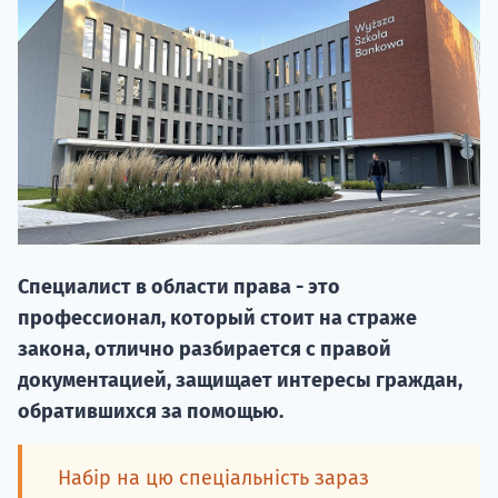
20.09 
Специалист в области права - это
профессионал, который стоит на страже
закона, отлично разбирается с правой
НАБОР О
документацией, защищает интересы граждан,
поступление
обратившихся за помощью.
Курс
Набір на цю спеціальність зараз