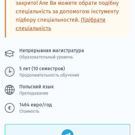
подготов
закрито! Але Ви можете обрати подібну
спеціальність за допомогою інстументу
По
підбору спеціальностей.
Підібрати
спеціальність
Подде
Непрерывная магистратура
Образовательный уровень
Ка
5 лет (10 семестров)
Продолжительность обучения
Польский язык
Преподавание
1464 евро/год
Стоимость