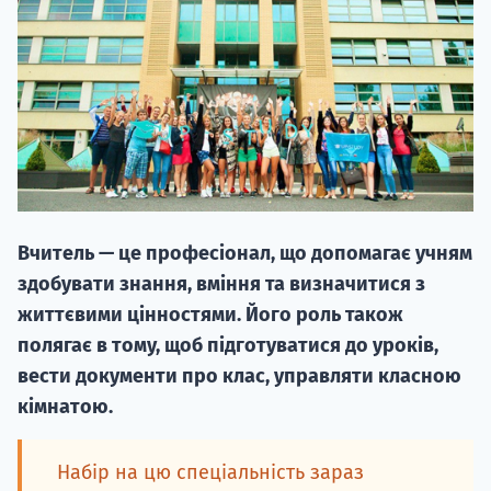
20.09
"Навчання 
Вчитель — це професіонал, що допомагає учням
НАБІР ВІД
здобувати знання, вміння та визначитися з
вступ на о
життєвими цінностями. Його роль також
полягає в тому, щоб підготуватися до уроків,
Курс
вести документи про клас, управляти класною
підготовк
кімнатою.
П
Набір на цю спеціальність зараз
Супро