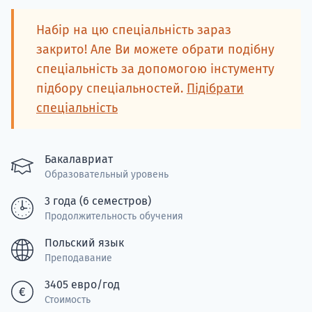
Подде
Набір на цю спеціальність зараз
закрито! Але Ви можете обрати подібну
спеціальність за допомогою інстументу
Ка
підбору спеціальностей.
Підібрати
спеціальність
Бакалавриат
Образовательный уровень
3 года (6 семестров)
Продолжительность обучения
Польский язык
Преподавание
3405 евро/год
Стоимость