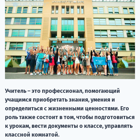
НАБОР О
поступление
Учитель – это профессионал, помогающий
учащимся приобретать знания, умения и
Курс
определиться с жизненными ценностями. Его
подготов
роль также состоит в том, чтобы подготовиться
к урокам, вести документы о классе, управлять
По
классной комнатой.