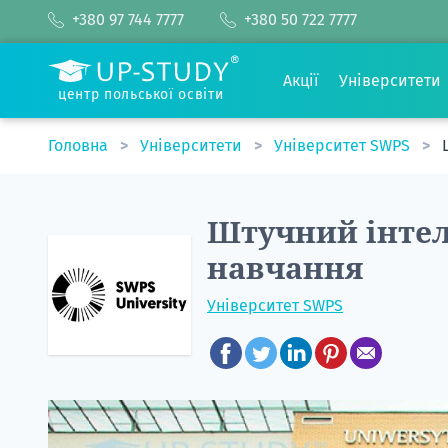
+380 97 744 7777
+380 50 722 7777
Акції
Університети
центр польської освіти
Головна
Університети
Університет SWPS
Штучний інте
навчання
Університет SWPS