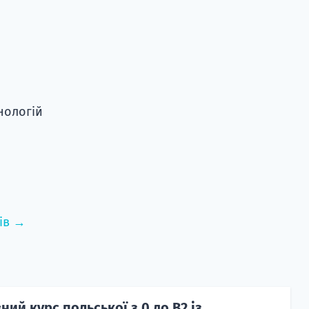
нологій
ів →
ий курс польської з 0 до B2 із