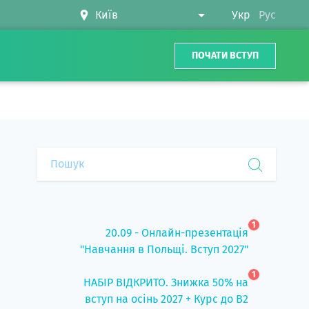
Укр
Рус
ПОЧАТИ ВСТУП
1
20.09 - Онлайн-презентація
"Навчання в Польщі. Вступ 2027"
1
НАБІР ВІДКРИТО. Знижка 50% на
вступ на осінь 2027 + Курс до B2