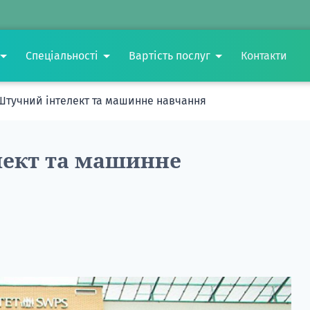
Спеціальності
Вартість послуг
Контакти
Штучний інтелект та машинне навчання
лект та машинне