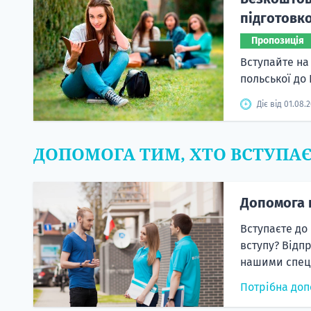
підготовко
Пропозиція
Вступайте на
польської до
Діє від 01.08.
ДОПОМОГА ТИМ, ХТО ВСТУПА
Допомога 
Вступаєте до
вступу? Відп
нашими спеці
Потрібна доп