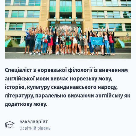
НАБІР ВІД
вступ на о
Спеціаліст з норвезької філології із вивченням
Курс
англійської мови вивчає норвезьку мову,
підготовк
історію, культуру скандинавського народу,
літературу, паралельно вивчаючи англійську як
П
додаткову мову.
Супро
Бакалавріат
Освітній рівень