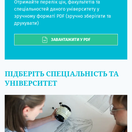
Отримайте перелік цін, факультетів та
спеціальностей даного університету у
зручному форматі PDF (зручно зберігати та
друкувати)
ЗАВАНТАЖИТИ У PDF
ПІДБЕРІТЬ СПЕЦІАЛЬНІСТЬ ТА
УНІВЕРСИТЕТ