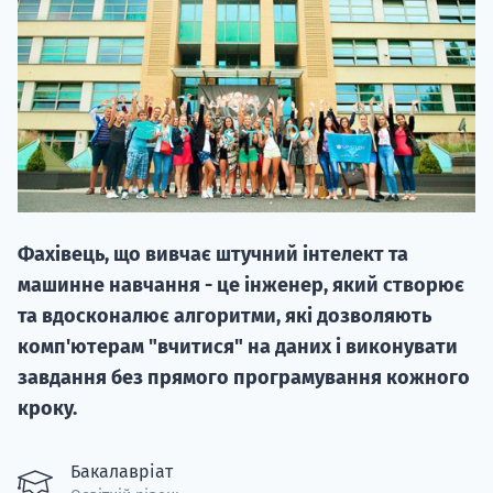
20.09
"Навчання 
Фахівець, що вивчає штучний інтелект та
НАБІР ВІД
машинне навчання - це інженер, який створює
вступ на о
та вдосконалює алгоритми, які дозволяють
комп'ютерам "вчитися" на даних і виконувати
Курс
завдання без прямого програмування кожного
підготовк
кроку.
П
Бакалавріат
Супро