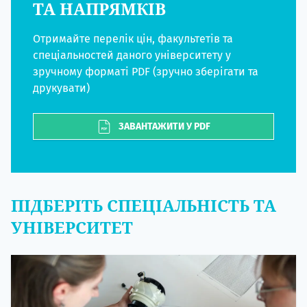
ТА НАПРЯМКІВ
Отримайте перелік цін, факультетів та
спеціальностей даного університету у
зручному форматі PDF (зручно зберігати та
друкувати)
ЗАВАНТАЖИТИ У PDF
ПІДБЕРІТЬ СПЕЦІАЛЬНІСТЬ ТА
УНІВЕРСИТЕТ