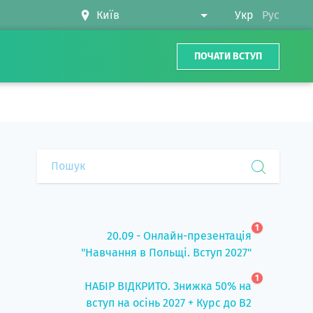
Укр
Рус
ПОЧАТИ ВСТУП
1
20.09 - Онлайн-презентація
"Навчання в Польщі. Вступ 2027"
1
НАБІР ВІДКРИТО. Знижка 50% на
вступ на осінь 2027 + Курс до B2