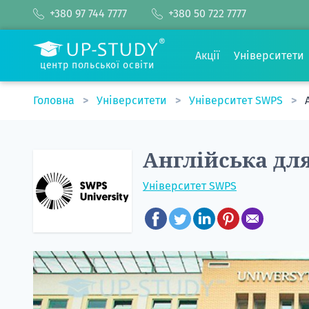
+380 97 744 7777
+380 50 722 7777
Акції
Університети
центр польської освіти
Головна
Університети
Університет SWPS
Англійська дл
Університет SWPS