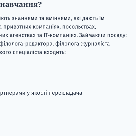
 навчання?
ють знаннями та вміннями, які дають їм
 приватних компаніях, посольствах,
их агенствах та ІТ-компаніях. Займаючи посаду:
 філолога-редактора, філолога-журналіста
ого спеціаліста входить:
ртнерами у якості перекладача