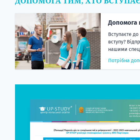
ДОПОМОГА ТИМ, ХТО ВСТУПА
Допомога 
Вступаєте до
вступу? Відп
нашими спеці
Потрібна доп