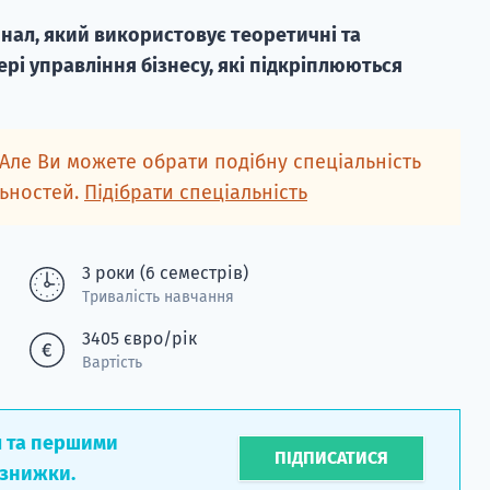
іонал, який використовує теоретичні та
рі управління бізнесу, які підкріплюються
 Але Ви можете обрати подібну спеціальність
льностей.
Підібрати спеціальність
3 роки (6 семестрів)
Тривалість навчання
3405 євро/рік
Вартість
л та першими
ПІДПИСАТИСЯ
 знижки.