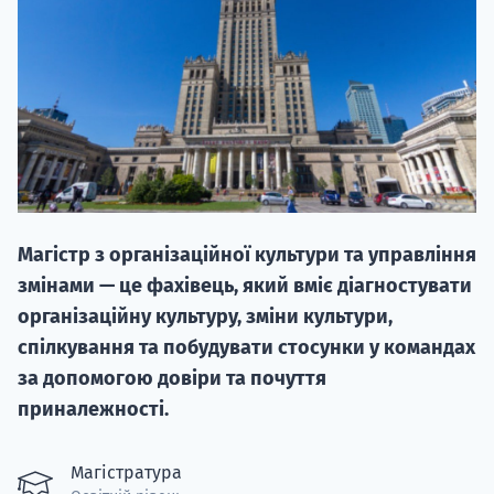
НАБІР ВІД
вступ на о
Магістр з організаційної культури та управління
Курс
змінами — це фахівець, який вміє діагностувати
підготовк
організаційну культуру, зміни культури,
спілкування та побудувати стосунки у командах
П
за допомогою довіри та почуття
Супро
приналежності.
Магістратура