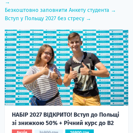
→
Безкоштовно заповнити Анкету студента →
Вступ у Польщу 2027 без стресу →
НАБІР 2027 ВІДКРИТО! Вступ до Польщі
зі знижкою 50% + Річний курс до B2
Акція
34900 грн
16900 грн