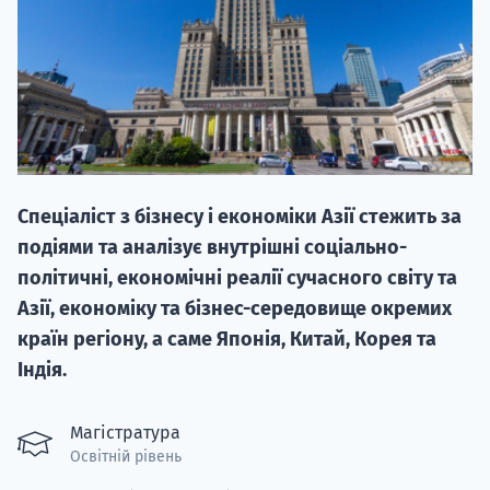
НАБІР ВІД
Спеціаліст з бізнесу і економіки Азії стежить за
вступ на о
подіями та аналізує внутрішні соціально-
Курс
політичні, економічні реалії сучасного світу та
підготовк
Азії, економіку та бізнес-середовище окремих
країн регіону, а саме Японія, Китай, Корея та
П
Індія.
Супро
Магістратура
Освітній рівень