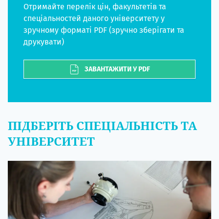
Отримайте перелік цін, факультетів та
спеціальностей даного університету у
зручному форматі PDF (зручно зберігати та
друкувати)
ЗАВАНТАЖИТИ У PDF
ПІДБЕРІТЬ СПЕЦІАЛЬНІСТЬ ТА
УНІВЕРСИТЕТ