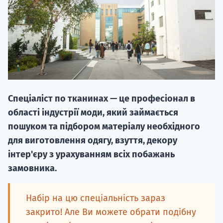
20.09
Спеціаліст по тканинах — це професіонал в
"Навчання 
області індустрії моди, який займається
НАБІР ВІД
пошуком та підбором матеріалу необхідного
вступ на о
для виготовлення одягу, взуття, декору
інтер'єру з урахуванням всіх побажань
Курс
замовника.
підготовк
П
Набір на цю спеціальність зараз
закрито! Але Ви можете обрати подібну
Супро