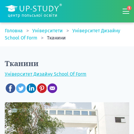
1
центр польської освіти
Головна
Університети
Університет Дизайну
School Of Form
Тканини
Тканини
Університет Дизайну School Of Form