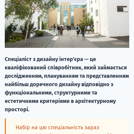
НАБІР ВІД
Спеціаліст з дизайну інтер'єра — це
вступ на о
кваліфікований співробітник, який займається
Курс
дослідженням, плануванням та представленням
підготовк
найбільш доречного дизайну відповідно з
функціональними, структурними та
П
естетичними критеріями в архітектурному
просторі.
Супро
Набір на цю спеціальність зараз