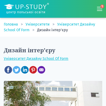
1
центр польської освіти
Головна
Університети
Університет Дизайну
School Of Form
Дизайн інтер'єру
Дизайн інтер'єру
Університет Дизайну School Of Form