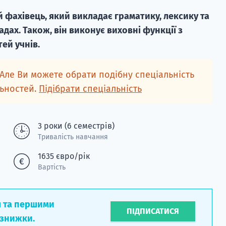
 фахівець, який викладає граматику, лексику та
дах. Також, він виконує виховні функції з
ей учнів.
 Але Ви можете обрати подібну спеціальність
льностей.
Підібрати спеціальність
3 роки (6 семестрів)
Тривалість навчання
1635 євро/рік
Вартість
л та першими
ПІДПИСАТИСЯ
 знижки.