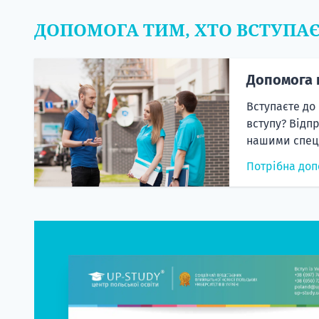
ДОПОМОГА ТИМ, ХТО ВСТУПА
Допомога 
Вступаєте до
вступу? Відп
нашими спеці
Потрібна доп