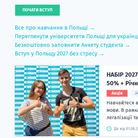
ПОЧАТИ ВСТУП
Все про навчання в Польщі →
Переглянути університети Польщі для українц
Безкоштовно заповнити Анкету студента →
Вступ у Польщу 2027 без стресу →
НАБІР 2027
50% + Річн
Акція
3
Навчайтеся в
мови. В рамк
легалізації т
Діє від 01.08.