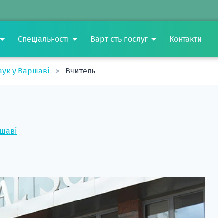
Спеціальності
Вартість послуг
Контакти
аук у Варшаві
Вчитель
ршаві