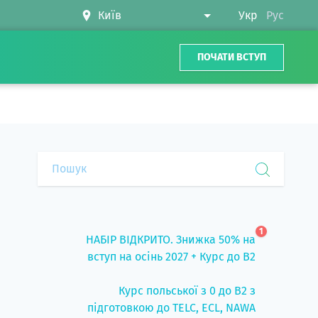
Укр
Рус
ПОЧАТИ ВСТУП
1
НАБІР ВІДКРИТО. Знижка 50% на
вступ на осінь 2027 + Курс до B2
Курс польської з 0 до B2 з
підготовкою до TELC, ECL, NAWA