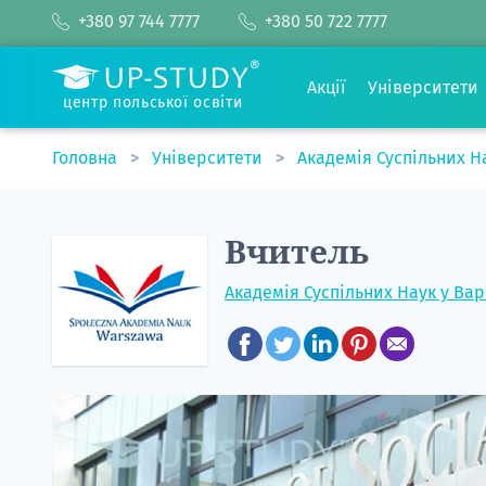
+380 97 744 7777
+380 50 722 7777
Акції
Університети
центр польської освіти
Головна
Університети
Академія Суспільних Н
Вчитель
Академія Суспільних Наук у Ва