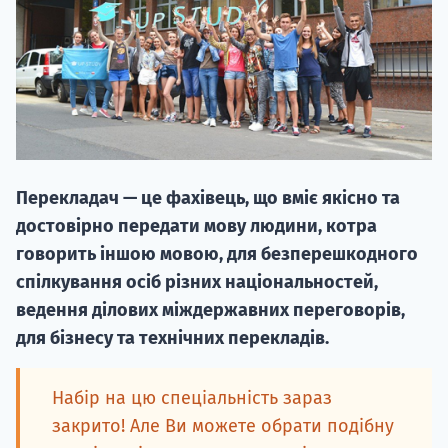
20.09
Перекладач — це фахівець, що вміє якісно та
"Навчання 
достовірно передати мову людини, котра
НАБІР ВІД
говорить іншою мовою, для безперешкодного
вступ на о
спілкування осіб різних національностей,
ведення ділових міждержавних переговорів,
Курс
для бізнесу та технічних перекладів.
підготовк
П
Набір на цю спеціальність зараз
закрито! Але Ви можете обрати подібну
Супро