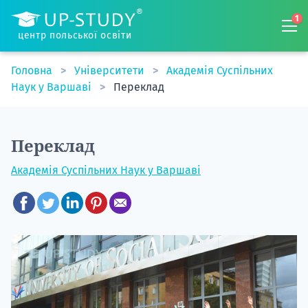
1
центр польської освіти
Головна
Університети
Академія Суспільних
Наук у Варшаві
Переклад
Переклад
Академія Суспільних Наук у Варшаві