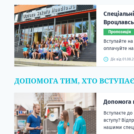
Спеціальні
Вроцлавськ
Пропозиція
Вступайте на 
оплачуйте н
Діє від 01.08.
ДОПОМОГА ТИМ, ХТО ВСТУПА
Допомога 
Вступаєте до
вступу? Відп
нашими спеці