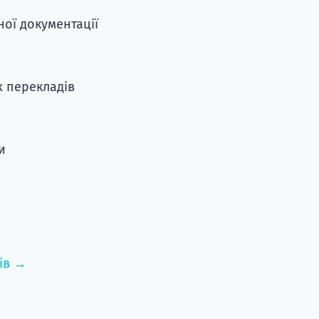
ої документації
 перекладів
и
ів →