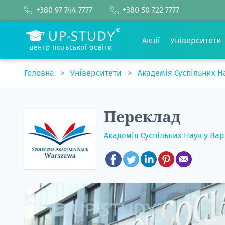
+380 97 744 7777
+380 50 722 7777
Акції
Університети
центр польської освіти
Головна
Університети
Академія Суспільних Н
Переклад
Академія Суспільних Наук у Ва