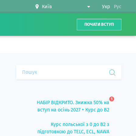
Укр
Рус
ПОЧАТИ ВСТУП
1
НАБІР ВІДКРИТО. Знижка 50% на
вступ на осінь 2027 + Курс до B2
Курс польської з 0 до B2 з
підготовкою до TELC, ECL, NAWA