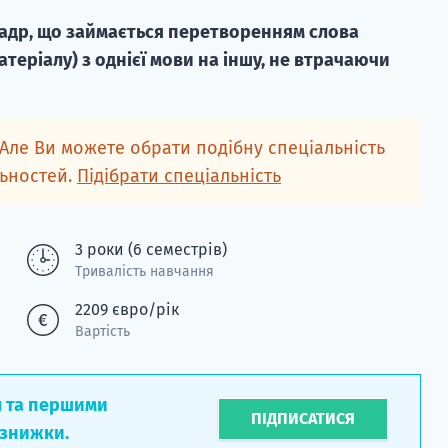
кадр, що займається перетворенням слова
атеріалу) з однієї мови на іншу, не втрачаючи
 Але Ви можете обрати подібну спеціальність
льностей.
Підібрати спеціальність
3 роки (6 семестрів)
Тривалість навчання
2209 євро/рік
Вартість
л та першими
ПІДПИСАТИСЯ
 знижки.