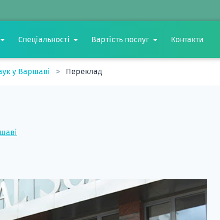
Спеціальності
Вартість послуг
Контакти
аук у Варшаві
Переклад
ршаві