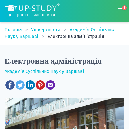
1
центр польської освіти
Головна
Університети
Академія Суспільних
Наук у Варшаві
Електронна адміністрація
Електронна адміністрація
Академія Суспільних Наук у Варшаві