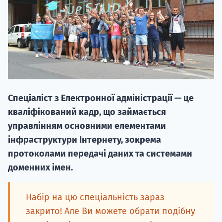
НАБІР ВІД
Спеціаліст з Електронної адміністрації — це
вступ на о
кваліфікований кадр, що займається
Курс
управлінням основними елементами
підготовк
інфраструктури Інтернету, зокрема
протоколами передачі даних та системами
П
доменних імен.
Супро
Набір на цю спеціальність зараз
закрито! Але Ви можете обрати подібну